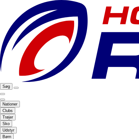
Søg
Nationer
Clubs
Trøjer
Sko
Udstyr
Børn