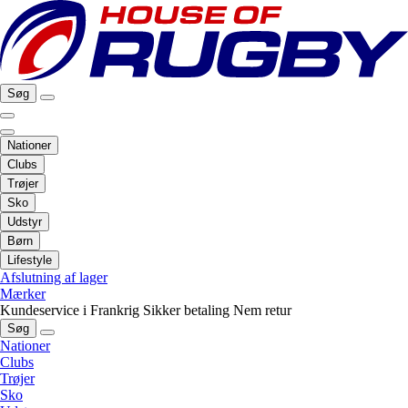
Søg
Nationer
Clubs
Trøjer
Sko
Udstyr
Børn
Lifestyle
Afslutning af lager
Mærker
Kundeservice i Frankrig
Sikker betaling
Nem retur
Søg
Nationer
Clubs
Trøjer
Sko