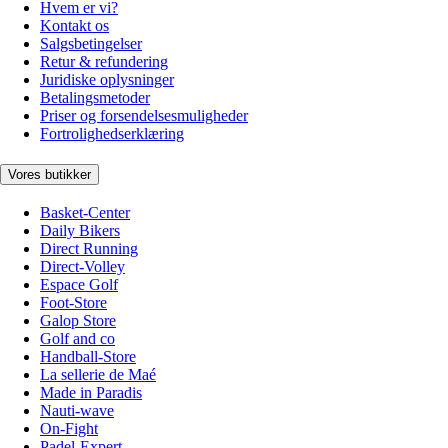
Hvem er vi?
Kontakt os
Salgsbetingelser
Retur & refundering
Juridiske oplysninger
Betalingsmetoder
Priser og forsendelsesmuligheder
Fortrolighedserklæring
Vores butikker
Basket-Center
Daily Bikers
Direct Running
Direct-Volley
Espace Golf
Foot-Store
Galop Store
Golf and co
Handball-Store
La sellerie de Maé
Made in Paradis
Nauti-wave
On-Fight
Padel-Expert