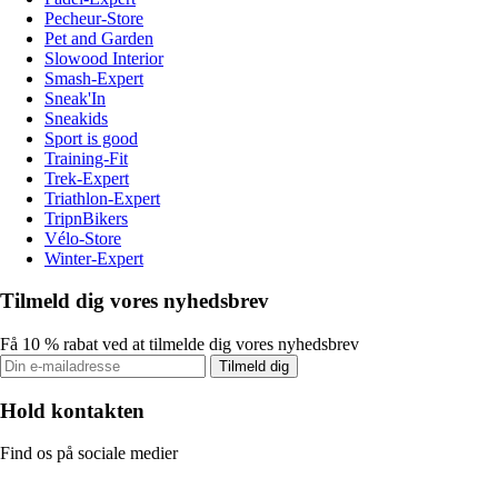
Pecheur-Store
Pet and Garden
Slowood Interior
Smash-Expert
Sneak'In
Sneakids
Sport is good
Training-Fit
Trek-Expert
Triathlon-Expert
TripnBikers
Vélo-Store
Winter-Expert
Tilmeld dig vores nyhedsbrev
Få 10 % rabat ved at tilmelde dig vores nyhedsbrev
Tilmeld dig
Hold kontakten
Find os på sociale medier