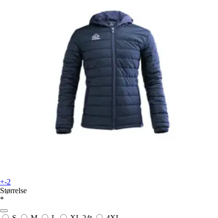
+-2
Størrelse
*
S
M
L
XL
24t
4XL