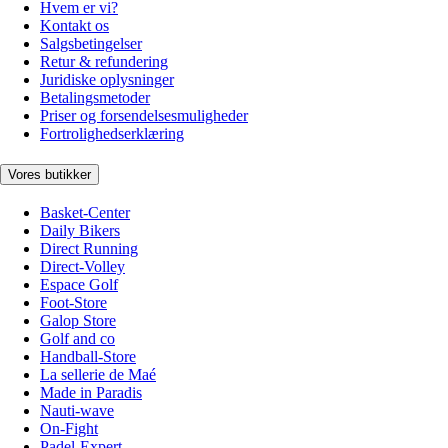
Hvem er vi?
Kontakt os
Salgsbetingelser
Retur & refundering
Juridiske oplysninger
Betalingsmetoder
Priser og forsendelsesmuligheder
Fortrolighedserklæring
Vores butikker
Basket-Center
Daily Bikers
Direct Running
Direct-Volley
Espace Golf
Foot-Store
Galop Store
Golf and co
Handball-Store
La sellerie de Maé
Made in Paradis
Nauti-wave
On-Fight
Padel-Expert