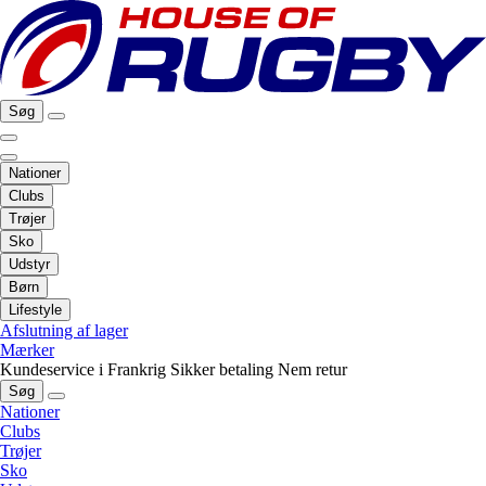
Søg
Nationer
Clubs
Trøjer
Sko
Udstyr
Børn
Lifestyle
Afslutning af lager
Mærker
Kundeservice i Frankrig
Sikker betaling
Nem retur
Søg
Nationer
Clubs
Trøjer
Sko