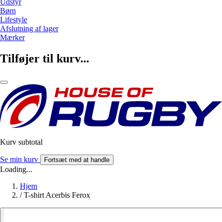
Udstyr
Børn
Lifestyle
Afslutning af lager
Mærker
Tilføjer til kurv...
Kurv subtotal
Se min kurv
Fortsæt med at handle
Loading...
Hjem
/
T-shirt Acerbis Ferox