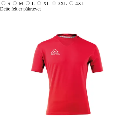
S
M
L
XL
3XL
4XL
Dette felt er påkrævet