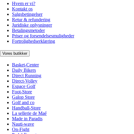
Hvem er vi?
Kontakt os
Salgsbetingelser
Retur & refundering
Juridiske oplysninger
Betalingsmetoder
Priser og forsendelsesmuligheder
Fortrolighedserklæring
Vores butikker
Basket-Center
Daily Bikers
Direct Running
Direct-Volley
Espace Golf
Foot-Store
Galop Store
Golf and co
Handball-Store
La sellerie de Maé
Made in Paradis
Nauti-wave
On-Fight