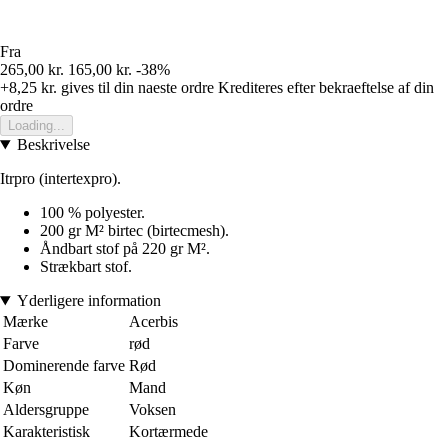
Fra
265,00 kr.
165,00 kr.
-38%
+8,25 kr.
gives til din naeste ordre
Krediteres efter bekraeftelse af din
ordre
Loading...
Beskrivelse
Itrpro (intertexpro).
100 % polyester.
200 gr M² birtec (birtecmesh).
Åndbart stof på 220 gr M².
Strækbart stof.
Yderligere information
Mærke
Acerbis
Farve
rød
Dominerende farve
Rød
Køn
Mand
Aldersgruppe
Voksen
Karakteristisk
Kortærmede