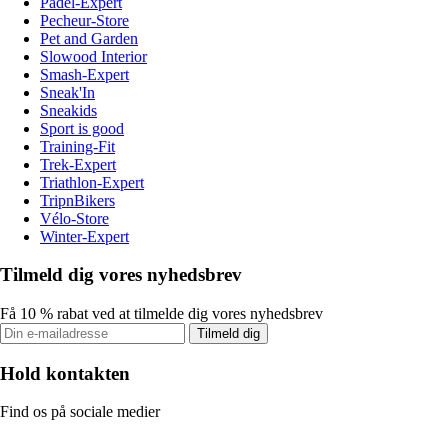
Padel-Expert
Pecheur-Store
Pet and Garden
Slowood Interior
Smash-Expert
Sneak'In
Sneakids
Sport is good
Training-Fit
Trek-Expert
Triathlon-Expert
TripnBikers
Vélo-Store
Winter-Expert
Tilmeld dig vores nyhedsbrev
Få 10 % rabat ved at tilmelde dig vores nyhedsbrev
Tilmeld dig
Hold kontakten
Find os på sociale medier