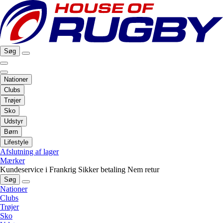
Søg
Nationer
Clubs
Trøjer
Sko
Udstyr
Børn
Lifestyle
Afslutning af lager
Mærker
Kundeservice i Frankrig
Sikker betaling
Nem retur
Søg
Nationer
Clubs
Trøjer
Sko