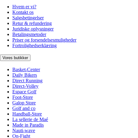
Hvem er vi?
Kontakt os
Salgsbetingelser
Retur & refundering
Juridiske oplysninger
Betalingsmetoder
Priser og forsendelsesmuligheder
Fortrolighedserklæring
Vores butikker
Basket-Center
Daily Bikers
Direct Running
Direct-Volley
Espace Golf
Foot-Store
Galop Store
Golf and co
Handball-Store
La sellerie de Maé
Made in Paradis
Nauti-wave
On-Fight