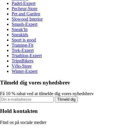
Padel-Expert
Pecheur-Store
Pet and Garden
Slowood Interior
Smash-Expert
Sneak'In
Sneakids
Sport is good
Training-Fit
Trek-Expert
Triathlon-Expert
TripnBikers
Vélo-Store
Winter-Expert
Tilmeld dig vores nyhedsbrev
Få 10 % rabat ved at tilmelde dig vores nyhedsbrev
Tilmeld dig
Hold kontakten
Find os på sociale medier