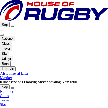
Søg
Nationer
Clubs
Trøjer
Sko
Udstyr
Børn
Lifestyle
Afslutning af lager
Mærker
Kundeservice i Frankrig
Sikker betaling
Nem retur
Søg
Nationer
Clubs
Trøjer
Sko