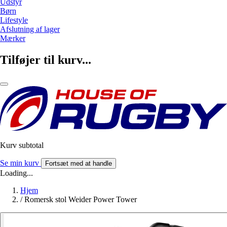
Udstyr
Børn
Lifestyle
Afslutning af lager
Mærker
Tilføjer til kurv...
Kurv subtotal
Se min kurv
Fortsæt med at handle
Loading...
Hjem
/
Romersk stol Weider Power Tower