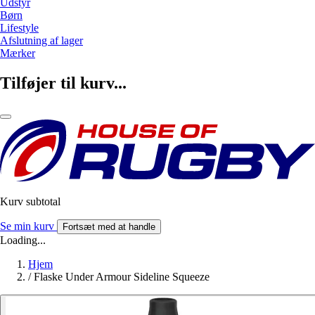
Udstyr
Børn
Lifestyle
Afslutning af lager
Mærker
Tilføjer til kurv...
Kurv subtotal
Se min kurv
Fortsæt med at handle
Loading...
Hjem
/
Flaske Under Armour Sideline Squeeze