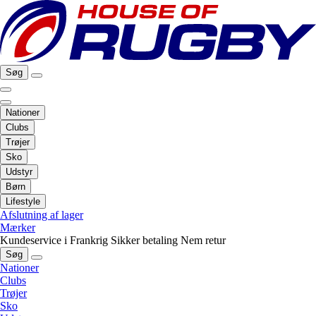
Søg
Nationer
Clubs
Trøjer
Sko
Udstyr
Børn
Lifestyle
Afslutning af lager
Mærker
Kundeservice i Frankrig
Sikker betaling
Nem retur
Søg
Nationer
Clubs
Trøjer
Sko