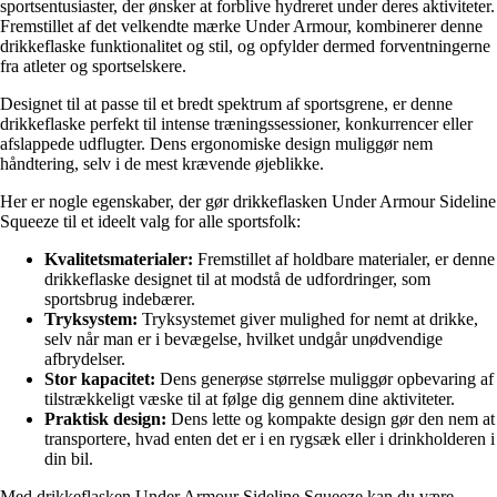
sportsentusiaster, der ønsker at forblive hydreret under deres aktiviteter.
Fremstillet af det velkendte mærke Under Armour, kombinerer denne
drikkeflaske funktionalitet og stil, og opfylder dermed forventningerne
fra atleter og sportselskere.
Designet til at passe til et bredt spektrum af sportsgrene, er denne
drikkeflaske perfekt til intense træningssessioner, konkurrencer eller
afslappede udflugter. Dens ergonomiske design muliggør nem
håndtering, selv i de mest krævende øjeblikke.
Her er nogle egenskaber, der gør drikkeflasken Under Armour Sideline
Squeeze til et ideelt valg for alle sportsfolk:
Kvalitetsmaterialer:
Fremstillet af holdbare materialer, er denne
drikkeflaske designet til at modstå de udfordringer, som
sportsbrug indebærer.
Tryksystem:
Tryksystemet giver mulighed for nemt at drikke,
selv når man er i bevægelse, hvilket undgår unødvendige
afbrydelser.
Stor kapacitet:
Dens generøse størrelse muliggør opbevaring af
tilstrækkeligt væske til at følge dig gennem dine aktiviteter.
Praktisk design:
Dens lette og kompakte design gør den nem at
transportere, hvad enten det er i en rygsæk eller i drinkholderen i
din bil.
Med drikkeflasken Under Armour Sideline Squeeze kan du være