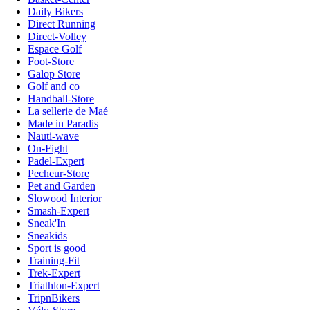
Daily Bikers
Direct Running
Direct-Volley
Espace Golf
Foot-Store
Galop Store
Golf and co
Handball-Store
La sellerie de Maé
Made in Paradis
Nauti-wave
On-Fight
Padel-Expert
Pecheur-Store
Pet and Garden
Slowood Interior
Smash-Expert
Sneak'In
Sneakids
Sport is good
Training-Fit
Trek-Expert
Triathlon-Expert
TripnBikers