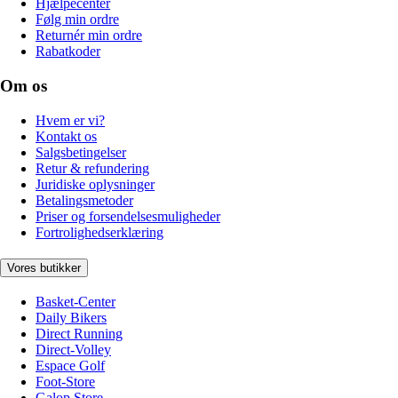
Hjælpecenter
Følg min ordre
Returnér min ordre
Rabatkoder
Om os
Hvem er vi?
Kontakt os
Salgsbetingelser
Retur & refundering
Juridiske oplysninger
Betalingsmetoder
Priser og forsendelsesmuligheder
Fortrolighedserklæring
Vores butikker
Basket-Center
Daily Bikers
Direct Running
Direct-Volley
Espace Golf
Foot-Store
Galop Store