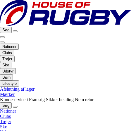
Søg
Nationer
Clubs
Trøjer
Sko
Udstyr
Børn
Lifestyle
Afslutning af lager
Mærker
Kundeservice i Frankrig
Sikker betaling
Nem retur
Søg
Nationer
Clubs
Trøjer
Sko