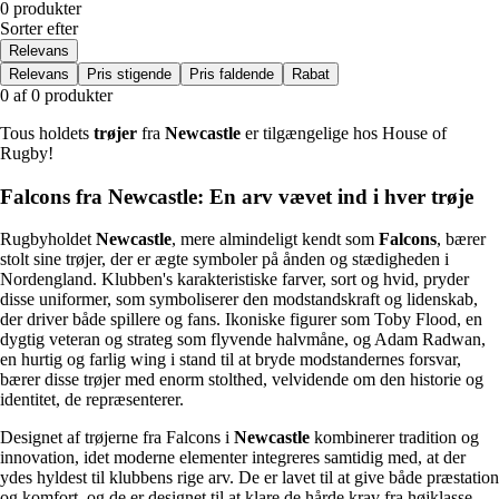
0 produkter
Sorter efter
Relevans
Relevans
Pris stigende
Pris faldende
Rabat
0 af 0 produkter
Tous holdets
trøjer
fra
Newcastle
er tilgængelige hos House of
Rugby!
Falcons fra Newcastle: En arv vævet ind i hver trøje
Rugbyholdet
Newcastle
, mere almindeligt kendt som
Falcons
, bærer
stolt sine trøjer, der er ægte symboler på ånden og stædigheden i
Nordengland. Klubben's karakteristiske farver, sort og hvid, pryder
disse uniformer, som symboliserer den modstandskraft og lidenskab,
der driver både spillere og fans. Ikoniske figurer som Toby Flood, en
dygtig veteran og strateg som flyvende halvmåne, og Adam Radwan,
en hurtig og farlig wing i stand til at bryde modstandernes forsvar,
bærer disse trøjer med enorm stolthed, velvidende om den historie og
identitet, de repræsenterer.
Designet af trøjerne fra Falcons i
Newcastle
kombinerer tradition og
innovation, idet moderne elementer integreres samtidig med, at der
ydes hyldest til klubbens rige arv. De er lavet til at give både præstation
og komfort, og de er designet til at klare de hårde krav fra højklasse