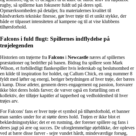
rugby, så spillerne kan fokusere fuldt ud på deres spil.
Opmærksomheden på detaljer, fra materialernes kvalitet til
håndværkets tekniske finesse, gør hver trøje til et unikt stykke, der
både er tilpasset intensiteten af kampene og til at vise klubbens
tilhørsforhold.
Falcons i fuld flugt: Spillernes indflydelse på
trøjelegenden
Historien om trøjerne fra
Falcons
i
Newcastle
næres af spillernes
præstationer og bedrifter på banen. Bidrag fra spillere som Mark
Wilson, et forbilledligt flankespiller hvis lederskab og beslutsomhed er
en kilde til inspiration for holdet, og Callum Chick, en ung nummer 8
fyldt med løfter og energi, beriger betydningen af hver trøje, der bæres
i kamp. Disse atleter, gennem deres engagement og passion, forsvarer
ikke blot deres holds farver; de væver også en fortælling om et
kollektiv, der tilføjer kapitler af tapperhed og vedholdenhed til hver
trøjes arv.
For Falcons' fans er hver trøje et symbol på tilhørsforhold, et banner
man samles under for at støtte deres hold. Trøjen er ikke blot et
beklædningsstykke; det er en rustning, der forener spillere og fans i
deres jagt på ære og succes. De uforglemmelige øjeblikke, der opleves
ved at bære disse farver - sejre vundet hårdt, mindeværdige forsøg,