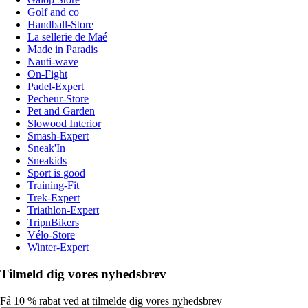
Golf and co
Handball-Store
La sellerie de Maé
Made in Paradis
Nauti-wave
On-Fight
Padel-Expert
Pecheur-Store
Pet and Garden
Slowood Interior
Smash-Expert
Sneak'In
Sneakids
Sport is good
Training-Fit
Trek-Expert
Triathlon-Expert
TripnBikers
Vélo-Store
Winter-Expert
Tilmeld dig vores nyhedsbrev
Få 10 % rabat ved at tilmelde dig vores nyhedsbrev