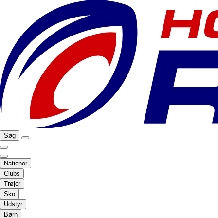
Søg
Nationer
Clubs
Trøjer
Sko
Udstyr
Børn