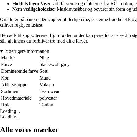
Holdets logo:
Viser stolt farverne og emblemet fra RC Toulon, e
Nem vedligeholdelse:
Maskinvaskbar og bevarer sin form og uds
Om du er på banen eller slapper af derhjemme, er denne hoodie et klogt 
enhver rugbyentusiast.
Bemærk til supporterene: Ifør dig den under kampene for at vise din stø
stil, alt imens du forbliver tro mod dine farver.
Yderligere information
Mærke
Nike
Farve
black/wolf grey
Dominerende farve
Sort
Køn
Mand
Aldersgruppe
Voksen
Sortiment
Teamwear
Hovedmateriale
polyester
Hold
Toulon
Loading...
Loading...
Alle vores mærker