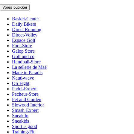
Vores butikker
Basket-Center
Daily Bikers
Direct Running
Direct-Volley
Espace Golf
Foot-Store
Galop Store
Golf and co
Handball-Store
La sellerie de Maé
Made in Paradis
Nauti-wave
On-Fight
Padel-Expert
Pecheur-Store
Pet and Garden
Slowood Interior
Smash-Expert
Sneak'In
Sneakids
Sport is good
Training-Fit