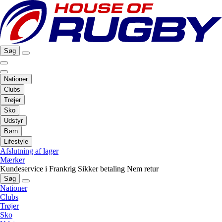
Søg
Nationer
Clubs
Trøjer
Sko
Udstyr
Børn
Lifestyle
Afslutning af lager
Mærker
Kundeservice i Frankrig
Sikker betaling
Nem retur
Søg
Nationer
Clubs
Trøjer
Sko