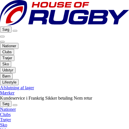
Søg
Nationer
Clubs
Trøjer
Sko
Udstyr
Børn
Lifestyle
Afslutning af lager
Mærker
Kundeservice i Frankrig
Sikker betaling
Nem retur
Søg
Nationer
Clubs
Trøjer
Sko