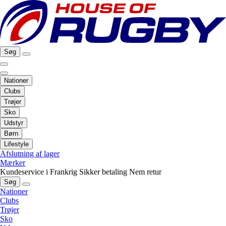
Søg
Nationer
Clubs
Trøjer
Sko
Udstyr
Børn
Lifestyle
Afslutning af lager
Mærker
Kundeservice i Frankrig
Sikker betaling
Nem retur
Søg
Nationer
Clubs
Trøjer
Sko