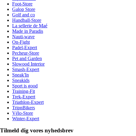
Foot-Store
Galop Store
Golf and co
Handball-Store
La sellerie de Maé
Made in Paradis
Nauti-wave
On-Fight
Padel-Expert
Pecheur-Store
Pet and Garden
Slowood Interior
Smash-Expert
Sneak'In
Sneakids
Sport is good
Training-Fit
Trek-Expert
Triathlon-Expert
TripnBikers
Vélo-Store
Winter-Expert
Tilmeld dig vores nyhedsbrev