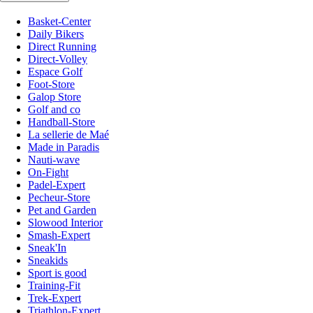
Basket-Center
Daily Bikers
Direct Running
Direct-Volley
Espace Golf
Foot-Store
Galop Store
Golf and co
Handball-Store
La sellerie de Maé
Made in Paradis
Nauti-wave
On-Fight
Padel-Expert
Pecheur-Store
Pet and Garden
Slowood Interior
Smash-Expert
Sneak'In
Sneakids
Sport is good
Training-Fit
Trek-Expert
Triathlon-Expert