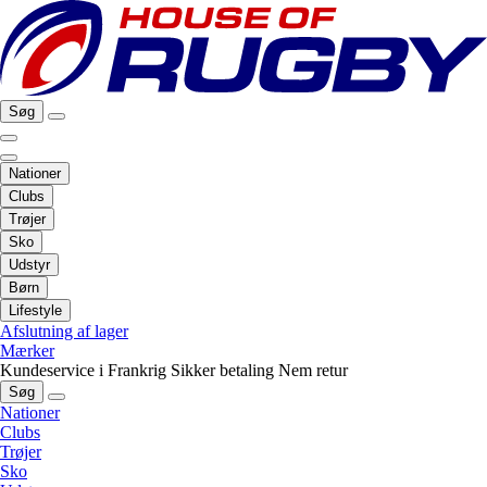
Søg
Nationer
Clubs
Trøjer
Sko
Udstyr
Børn
Lifestyle
Afslutning af lager
Mærker
Kundeservice i Frankrig
Sikker betaling
Nem retur
Søg
Nationer
Clubs
Trøjer
Sko