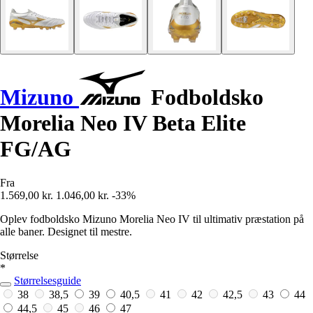
Mizuno
Fodboldsko
Morelia Neo IV Beta Elite
FG/AG
Fra
1.569,00 kr.
1.046,00 kr.
-33%
Oplev fodboldsko Mizuno Morelia Neo IV til ultimativ præstation på
alle baner. Designet til mestre.
Størrelse
*
Størrelsesguide
38
38,5
39
40,5
41
42
42,5
43
44
44,5
45
46
47