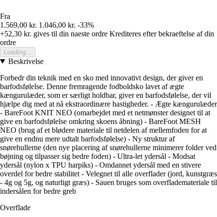
Fra
1.569,00 kr.
1.046,00 kr.
-33%
+52,30 kr.
gives til din naeste ordre
Krediteres efter bekraeftelse af din
ordre
Loading...
Beskrivelse
Forbedr din teknik med en sko med innovativt design, der giver en
barfodsfølelse. Denne fremragende fodboldsko lavet af ægte
kængurulæder, som er særligt holdbar, giver en barfodsfølelse, der vil
hjælpe dig med at nå ekstraordinære hastigheder. - Ægte kængurulæder
- BareFoot KNIT NEO (omarbejdet med et netmønster designet til at
give en barfodsfølelse omkring skoens åbning) - BareFoot MESH
NEO (brug af et blødere materiale til netdelen af mellemfoden for at
give en endnu mere udtalt barfodsfølelse) - Ny struktur af
snørehullerne (den nye placering af snørehullerne minimerer folder ved
bøjning og tilpasser sig bedre foden) - Ultra-let ydersål - Modsat
ydersål (nylon x TPU harpiks) - Omdannet ydersål med en stivere
overdel for bedre stabilitet - Velegnet til alle overflader (jord, kunstgræs
- 4g og 5g, og naturligt græs) - Sauen bruges som overflademateriale til
indersålen for bedre greb
Overflade