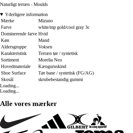
Naturligt terræn - Moulds
Yderligere information
Mærke
Mizuno
Farve
white/mp gold/cool gray 3c
Dominerende farve
Hvid
Køn
Mand
Aldersgruppe
Voksen
Karakteristisk
Terræn tør / syntetisk
Sortiment
Morelia Neo
Hovedmateriale
Kænguruskind
Shoe Surface
Tør bane / syntetisk (FG/AG)
Skosål
skrubebestandig gummi
Loading...
Loading...
Alle vores mærker