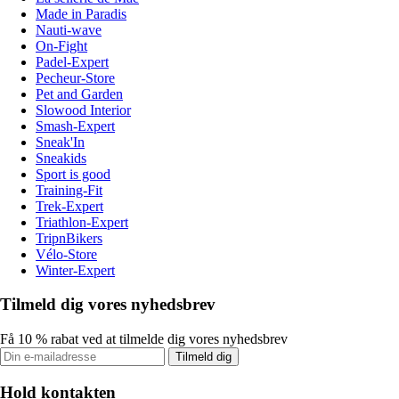
Made in Paradis
Nauti-wave
On-Fight
Padel-Expert
Pecheur-Store
Pet and Garden
Slowood Interior
Smash-Expert
Sneak'In
Sneakids
Sport is good
Training-Fit
Trek-Expert
Triathlon-Expert
TripnBikers
Vélo-Store
Winter-Expert
Tilmeld dig vores nyhedsbrev
Få 10 % rabat ved at tilmelde dig vores nyhedsbrev
Tilmeld dig
Hold kontakten