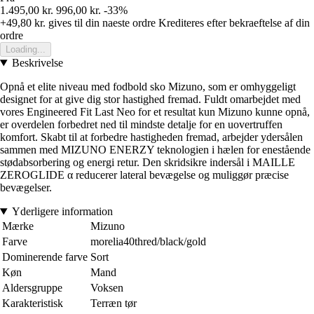
1.495,00 kr.
996,00 kr.
-33%
+49,80 kr.
gives til din naeste ordre
Krediteres efter bekraeftelse af din
ordre
Loading...
Beskrivelse
Opnå et elite niveau med fodbold sko Mizuno, som er omhyggeligt
designet for at give dig stor hastighed fremad. Fuldt omarbejdet med
vores Engineered Fit Last Neo for et resultat kun Mizuno kunne opnå,
er overdelen forbedret ned til mindste detalje for en uovertruffen
komfort. Skabt til at forbedre hastigheden fremad, arbejder ydersålen
sammen med MIZUNO ENERZY teknologien i hælen for enestående
stødabsorbering og energi retur. Den skridsikre indersål i MAILLE
ZEROGLIDE α reducerer lateral bevægelse og muliggør præcise
bevægelser.
Yderligere information
Mærke
Mizuno
Farve
morelia40thred/black/gold
Dominerende farve
Sort
Køn
Mand
Aldersgruppe
Voksen
Karakteristisk
Terræn tør