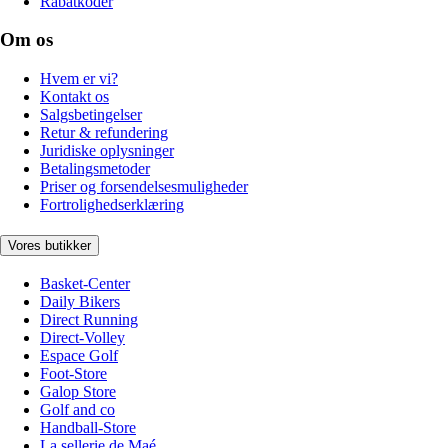
Rabatkoder
Om os
Hvem er vi?
Kontakt os
Salgsbetingelser
Retur & refundering
Juridiske oplysninger
Betalingsmetoder
Priser og forsendelsesmuligheder
Fortrolighedserklæring
Vores butikker
Basket-Center
Daily Bikers
Direct Running
Direct-Volley
Espace Golf
Foot-Store
Galop Store
Golf and co
Handball-Store
La sellerie de Maé