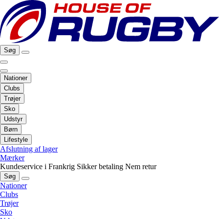
Søg
Nationer
Clubs
Trøjer
Sko
Udstyr
Børn
Lifestyle
Afslutning af lager
Mærker
Kundeservice i Frankrig
Sikker betaling
Nem retur
Søg
Nationer
Clubs
Trøjer
Sko