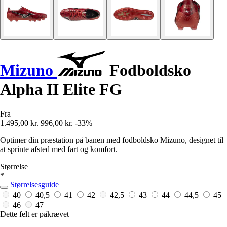
Mizuno
Fodboldsko
Alpha II Elite FG
Fra
1.495,00 kr.
996,00 kr.
-33%
Optimer din præstation på banen med fodboldsko Mizuno, designet til
at sprinte afsted med fart og komfort.
Størrelse
*
Størrelsesguide
40
40,5
41
42
42,5
43
44
44,5
45
46
47
Dette felt er påkrævet