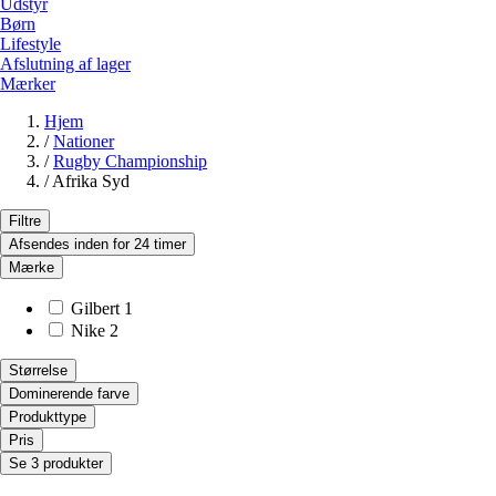
Udstyr
Børn
Lifestyle
Afslutning af lager
Mærker
Hjem
/
Nationer
/
Rugby Championship
/
Afrika Syd
Filtre
Afsendes inden for 24 timer
Mærke
Gilbert
1
Nike
2
Størrelse
Dominerende farve
Produkttype
Pris
Se 3 produkter