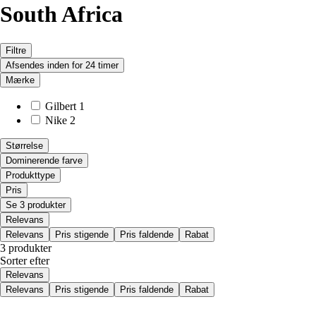
South Africa
Filtre
Afsendes inden for 24 timer
Mærke
Gilbert
1
Nike
2
Størrelse
Dominerende farve
Produkttype
Pris
Se 3 produkter
Relevans
Relevans
Pris stigende
Pris faldende
Rabat
3 produkter
Sorter efter
Relevans
Relevans
Pris stigende
Pris faldende
Rabat