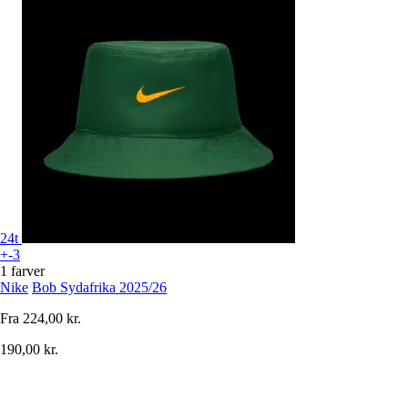
24t
+-3
1 farver
Nike
Bob Sydafrika 2025/26
Fra
224,00 kr.
190,00 kr.