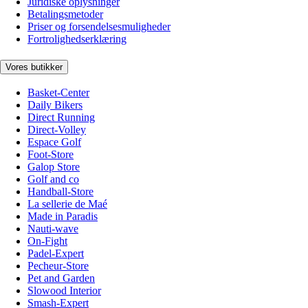
Juridiske oplysninger
Betalingsmetoder
Priser og forsendelsesmuligheder
Fortrolighedserklæring
Vores butikker
Basket-Center
Daily Bikers
Direct Running
Direct-Volley
Espace Golf
Foot-Store
Galop Store
Golf and co
Handball-Store
La sellerie de Maé
Made in Paradis
Nauti-wave
On-Fight
Padel-Expert
Pecheur-Store
Pet and Garden
Slowood Interior
Smash-Expert