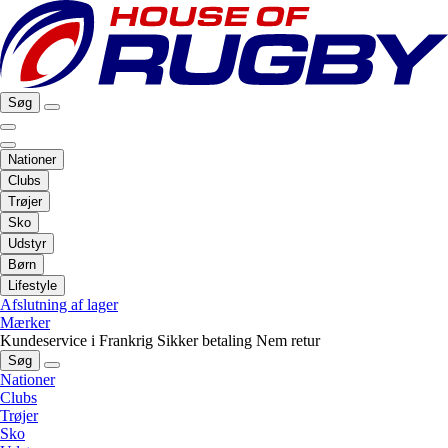
Søg
Nationer
Clubs
Trøjer
Sko
Udstyr
Børn
Lifestyle
Afslutning af lager
Mærker
Kundeservice i Frankrig
Sikker betaling
Nem retur
Søg
Nationer
Clubs
Trøjer
Sko