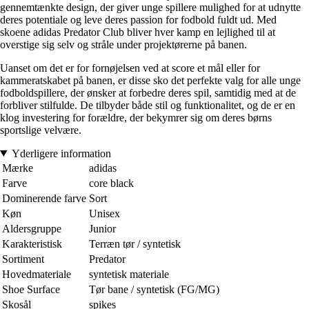
gennemtænkte design, der giver unge spillere mulighed for at udnytte
deres potentiale og leve deres passion for fodbold fuldt ud. Med
skoene adidas Predator Club bliver hver kamp en lejlighed til at
overstige sig selv og stråle under projektørerne på banen.
Uanset om det er for fornøjelsen ved at score et mål eller for
kammeratskabet på banen, er disse sko det perfekte valg for alle unge
fodboldspillere, der ønsker at forbedre deres spil, samtidig med at de
forbliver stilfulde. De tilbyder både stil og funktionalitet, og de er en
klog investering for forældre, der bekymrer sig om deres børns
sportslige velvære.
Yderligere information
Mærke
adidas
Farve
core black
Dominerende farve
Sort
Køn
Unisex
Aldersgruppe
Junior
Karakteristisk
Terræn tør / syntetisk
Sortiment
Predator
Hovedmateriale
syntetisk materiale
Shoe Surface
Tør bane / syntetisk (FG/MG)
Skosål
spikes