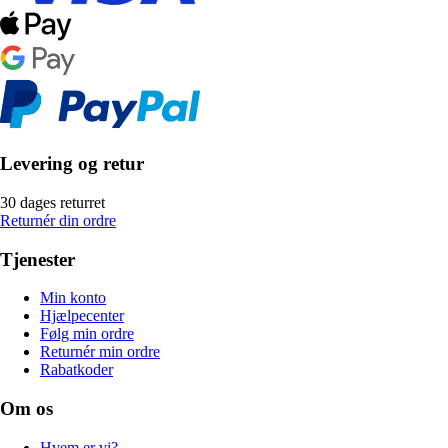
Levering og retur
30 dages returret
Returnér din ordre
Tjenester
Min konto
Hjælpecenter
Følg min ordre
Returnér min ordre
Rabatkoder
Om os
Hvem er vi?