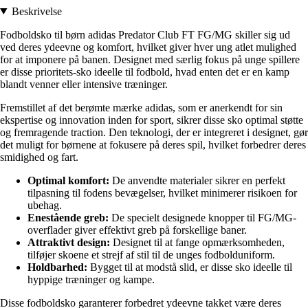
Beskrivelse
Fodboldsko til børn adidas Predator Club FT FG/MG skiller sig ud
ved deres ydeevne og komfort, hvilket giver hver ung atlet mulighed
for at imponere på banen. Designet med særlig fokus på unge spillere
er disse prioritets-sko ideelle til fodbold, hvad enten det er en kamp
blandt venner eller intensive træninger.
Fremstillet af det berømte mærke adidas, som er anerkendt for sin
ekspertise og innovation inden for sport, sikrer disse sko optimal støtte
og fremragende traction. Den teknologi, der er integreret i designet, gør
det muligt for børnene at fokusere på deres spil, hvilket forbedrer deres
smidighed og fart.
Optimal komfort:
De anvendte materialer sikrer en perfekt
tilpasning til fodens bevægelser, hvilket minimerer risikoen for
ubehag.
Enestående greb:
De specielt designede knopper til FG/MG-
overflader giver effektivt greb på forskellige baner.
Attraktivt design:
Designet til at fange opmærksomheden,
tilføjer skoene et strejf af stil til de unges fodbolduniform.
Holdbarhed:
Bygget til at modstå slid, er disse sko ideelle til
hyppige træninger og kampe.
Disse fodboldsko garanterer forbedret ydeevne takket være deres