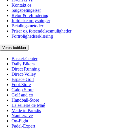
Kontakt os
Salgsbetingelser
Retur & refundering
Juridiske oplysninger
Betalingsmetoder
Priser og forsendelsesmuligheder
Fortrolighedserklæring
Vores butikker
Basket-Center
Daily Bikers
Direct Running
Direct-Volley
Espace Golf
Foot-Store
Galop Store
Golf and co
Handball-Store
La sellerie de Maé
Made in Paradis
Nauti-wave
On-Fight
Padel-Expert