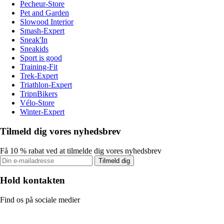
Pecheur-Store
Pet and Garden
Slowood Interior
Smash-Expert
Sneak'In
Sneakids
Sport is good
Training-Fit
Trek-Expert
Triathlon-Expert
TripnBikers
Vélo-Store
Winter-Expert
Tilmeld dig vores nyhedsbrev
Få 10 % rabat ved at tilmelde dig vores nyhedsbrev
Tilmeld dig
Hold kontakten
Find os på sociale medier