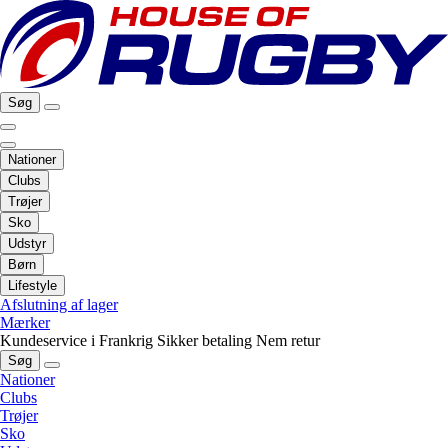
Søg
Nationer
Clubs
Trøjer
Sko
Udstyr
Børn
Lifestyle
Afslutning af lager
Mærker
Kundeservice i Frankrig
Sikker betaling
Nem retur
Søg
Nationer
Clubs
Trøjer
Sko