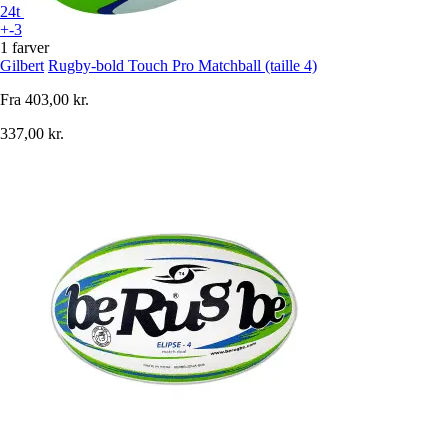
24t
+-3
1 farver
Gilbert
Rugby-bold Touch Pro Matchball (taille 4)
Fra
403,00 kr.
337,00 kr.