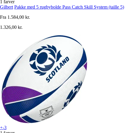
1 farver
Gilbert
Pakke med 5 rugbybolde Pass Catch Skill System (taille 5)
Fra
1.584,00 kr.
1.326,00 kr.
+-3
1 farver