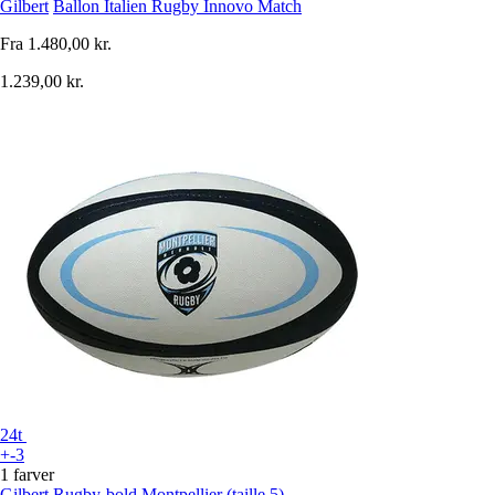
Gilbert
Ballon Italien Rugby Innovo Match
Fra
1.480,00 kr.
1.239,00 kr.
24t
+-3
1 farver
Gilbert
Rugby-bold Montpellier (taille 5)