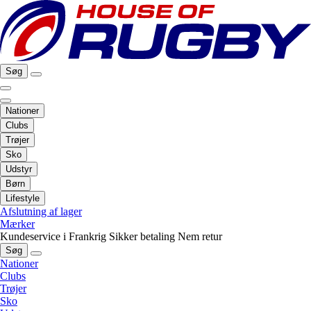
Søg
Nationer
Clubs
Trøjer
Sko
Udstyr
Børn
Lifestyle
Afslutning af lager
Mærker
Kundeservice i Frankrig
Sikker betaling
Nem retur
Søg
Nationer
Clubs
Trøjer
Sko