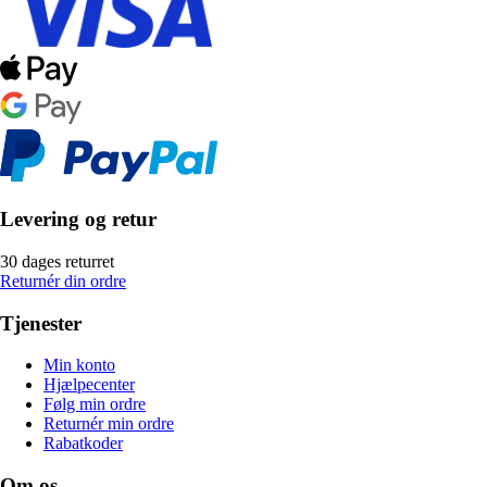
Levering og retur
30 dages returret
Returnér din ordre
Tjenester
Min konto
Hjælpecenter
Følg min ordre
Returnér min ordre
Rabatkoder
Om os