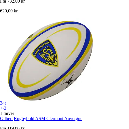
Fra
732,00 kr.
620,00 kr.
24t
+-3
1 farver
Gilbert
Rugbybold ASM Clermont Auvergne
Fra
119,00 kr.