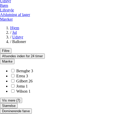
Udstyr
Børn
Lifestyle
Afslutning af lager
Mærker
Hjem
/
Jul
/
Udstyr
/
Balloner
Filtre
Afsendes inden for 24 timer
Mærke
Berugbe
3
Errea
3
Gilbert
26
Joma
1
Wilson
1
Vis mere
(7)
Størrelse
Dominerende farve