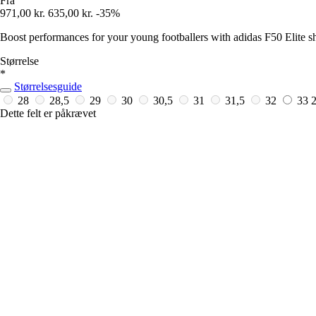
Fra
971,00 kr.
635,00 kr.
-35%
Boost performances for your young footballers with adidas F50 Elite 
Størrelse
*
Størrelsesguide
28
28,5
29
30
30,5
31
31,5
32
33
2
Dette felt er påkrævet