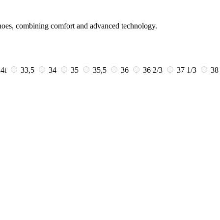
shoes, combining comfort and advanced technology.
4t
33,5
34
35
35,5
36
36 2/3
37 1/3
3