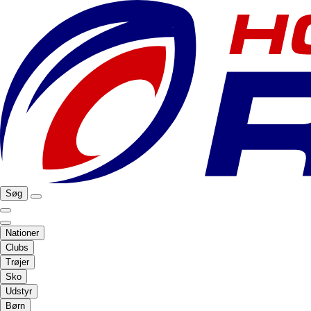
Søg
Nationer
Clubs
Trøjer
Sko
Udstyr
Børn