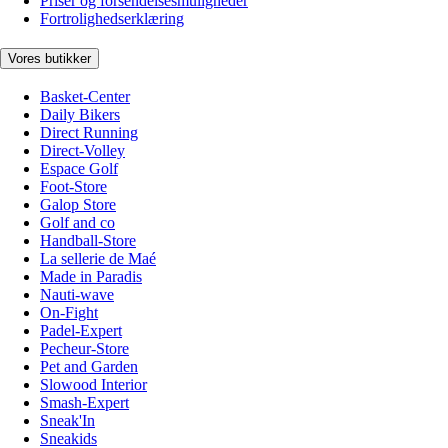
Priser og forsendelsesmuligheder
Fortrolighedserklæring
Vores butikker
Basket-Center
Daily Bikers
Direct Running
Direct-Volley
Espace Golf
Foot-Store
Galop Store
Golf and co
Handball-Store
La sellerie de Maé
Made in Paradis
Nauti-wave
On-Fight
Padel-Expert
Pecheur-Store
Pet and Garden
Slowood Interior
Smash-Expert
Sneak'In
Sneakids