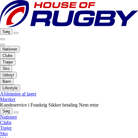
Søg
Nationer
Clubs
Trøjer
Sko
Udstyr
Børn
Lifestyle
Afslutning af lager
Mærker
Kundeservice i Frankrig
Sikker betaling
Nem retur
Søg
Nationer
Clubs
Trøjer
Sko