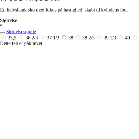
En halvshank sko med fokus på hastighed, skabt til kvindens fod.
Størrelse
*
Størrelsesguide
35,5
36 2/3
37 1/3
38
38 2/3
39 1/3
40
Dette felt er påkrævet