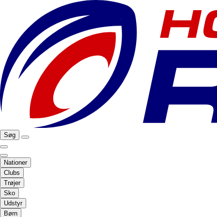
Søg
Nationer
Clubs
Trøjer
Sko
Udstyr
Børn