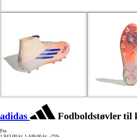
adidas
Fodboldstøvler til
Fra
1.943,00 kr.
1.449,00 kr.
-25%