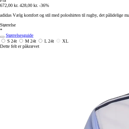
Fra
672,00 kr.
428,00 kr.
-36%
adidas Vælg komfort og stil med poloshirten til rugby, det pålidelige mær
Størrelse
*
Størrelsesguide
S
24t
M
24t
L
24t
XL
Dette felt er påkrævet