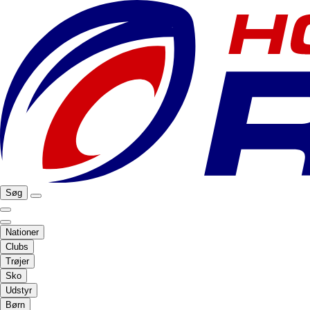
Søg
Nationer
Clubs
Trøjer
Sko
Udstyr
Børn