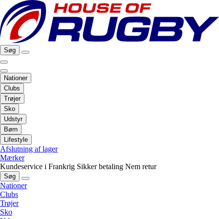
Søg
Nationer
Clubs
Trøjer
Sko
Udstyr
Børn
Lifestyle
Afslutning af lager
Mærker
Kundeservice i Frankrig
Sikker betaling
Nem retur
Søg
Nationer
Clubs
Trøjer
Sko