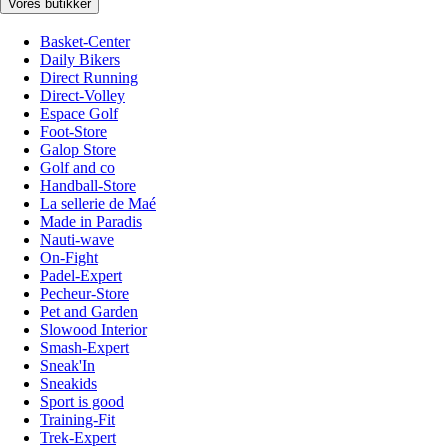
Vores butikker
Basket-Center
Daily Bikers
Direct Running
Direct-Volley
Espace Golf
Foot-Store
Galop Store
Golf and co
Handball-Store
La sellerie de Maé
Made in Paradis
Nauti-wave
On-Fight
Padel-Expert
Pecheur-Store
Pet and Garden
Slowood Interior
Smash-Expert
Sneak'In
Sneakids
Sport is good
Training-Fit
Trek-Expert