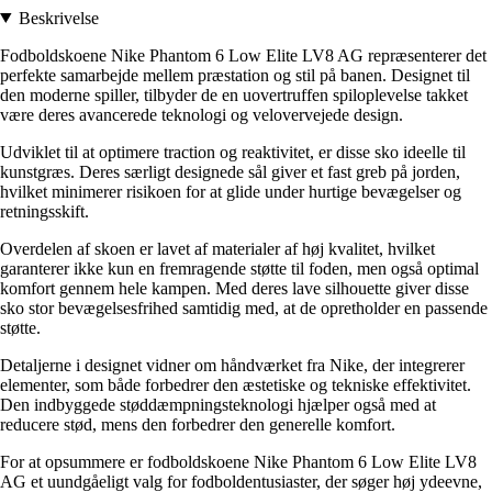
Beskrivelse
Fodboldskoene Nike Phantom 6 Low Elite LV8 AG repræsenterer det
perfekte samarbejde mellem præstation og stil på banen. Designet til
den moderne spiller, tilbyder de en uovertruffen spiloplevelse takket
være deres avancerede teknologi og velovervejede design.
Udviklet til at optimere traction og reaktivitet, er disse sko ideelle til
kunstgræs. Deres særligt designede sål giver et fast greb på jorden,
hvilket minimerer risikoen for at glide under hurtige bevægelser og
retningsskift.
Overdelen af skoen er lavet af materialer af høj kvalitet, hvilket
garanterer ikke kun en fremragende støtte til foden, men også optimal
komfort gennem hele kampen. Med deres lave silhouette giver disse
sko stor bevægelsesfrihed samtidig med, at de opretholder en passende
støtte.
Detaljerne i designet vidner om håndværket fra Nike, der integrerer
elementer, som både forbedrer den æstetiske og tekniske effektivitet.
Den indbyggede støddæmpningsteknologi hjælper også med at
reducere stød, mens den forbedrer den generelle komfort.
For at opsummere er fodboldskoene Nike Phantom 6 Low Elite LV8
AG et uundgåeligt valg for fodboldentusiaster, der søger høj ydeevne,