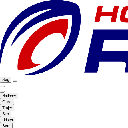
Søg
Nationer
Clubs
Trøjer
Sko
Udstyr
Børn