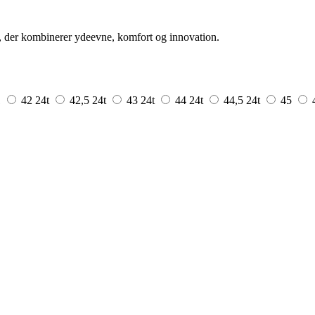
 der kombinerer ydeevne, komfort og innovation.
1
42
24t
42,5
24t
43
24t
44
24t
44,5
24t
45