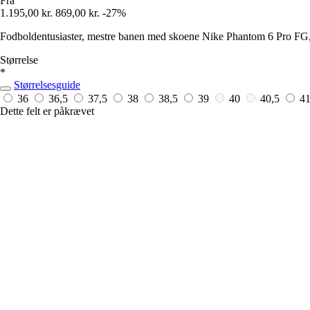
Fra
1.195,00 kr.
869,00 kr.
-27%
Fodboldentusiaster, mestre banen med skoene Nike Phantom 6 Pro FG,
Størrelse
*
Størrelsesguide
36
36,5
37,5
38
38,5
39
40
40,5
4
Dette felt er påkrævet