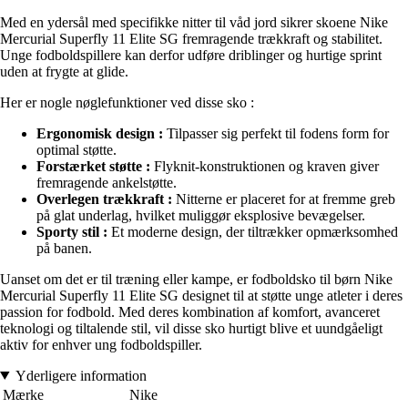
Med en ydersål med specifikke nitter til våd jord sikrer skoene Nike
Mercurial Superfly 11 Elite SG fremragende trækkraft og stabilitet.
Unge fodboldspillere kan derfor udføre driblinger og hurtige sprint
uden at frygte at glide.
Her er nogle nøglefunktioner ved disse sko :
Ergonomisk design :
Tilpasser sig perfekt til fodens form for
optimal støtte.
Forstærket støtte :
Flyknit-konstruktionen og kraven giver
fremragende ankelstøtte.
Overlegen trækkraft :
Nitterne er placeret for at fremme greb
på glat underlag, hvilket muliggør eksplosive bevægelser.
Sporty stil :
Et moderne design, der tiltrækker opmærksomhed
på banen.
Uanset om det er til træning eller kampe, er fodboldsko til børn Nike
Mercurial Superfly 11 Elite SG designet til at støtte unge atleter i deres
passion for fodbold. Med deres kombination af komfort, avanceret
teknologi og tiltalende stil, vil disse sko hurtigt blive et uundgåeligt
aktiv for enhver ung fodboldspiller.
Yderligere information
Mærke
Nike