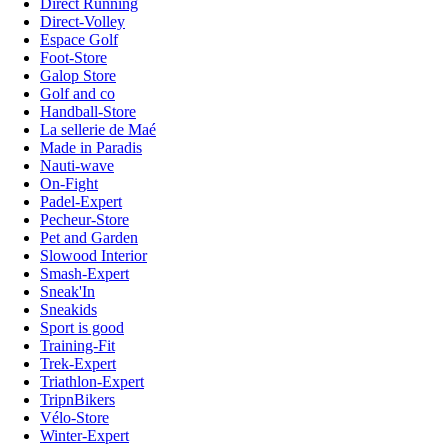
Direct Running
Direct-Volley
Espace Golf
Foot-Store
Galop Store
Golf and co
Handball-Store
La sellerie de Maé
Made in Paradis
Nauti-wave
On-Fight
Padel-Expert
Pecheur-Store
Pet and Garden
Slowood Interior
Smash-Expert
Sneak'In
Sneakids
Sport is good
Training-Fit
Trek-Expert
Triathlon-Expert
TripnBikers
Vélo-Store
Winter-Expert