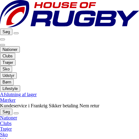
Søg
Nationer
Clubs
Trøjer
Sko
Udstyr
Børn
Lifestyle
Afslutning af lager
Mærker
Kundeservice i Frankrig
Sikker betaling
Nem retur
Søg
Nationer
Clubs
Trøjer
Sko