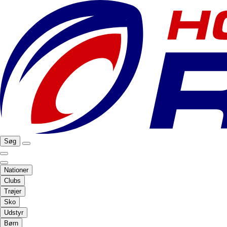
Søg
Nationer
Clubs
Trøjer
Sko
Udstyr
Børn