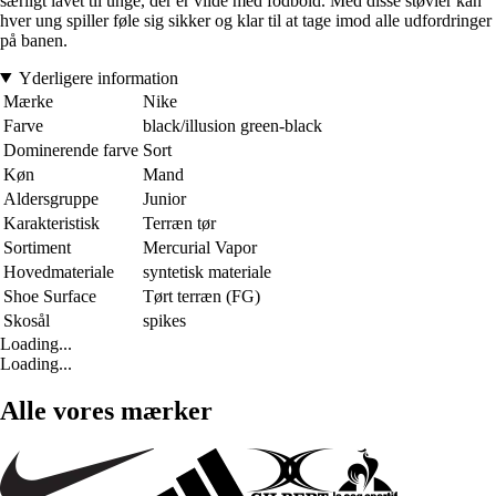
særligt lavet til unge, der er vilde med fodbold. Med disse støvler kan
hver ung spiller føle sig sikker og klar til at tage imod alle udfordringer
på banen.
Yderligere information
Mærke
Nike
Farve
black/illusion green-black
Dominerende farve
Sort
Køn
Mand
Aldersgruppe
Junior
Karakteristisk
Terræn tør
Sortiment
Mercurial Vapor
Hovedmateriale
syntetisk materiale
Shoe Surface
Tørt terræn (FG)
Skosål
spikes
Loading...
Loading...
Alle vores mærker