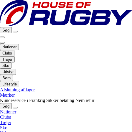
Søg
Nationer
Clubs
Trøjer
Sko
Udstyr
Børn
Lifestyle
Afslutning af lager
Mærker
Kundeservice i Frankrig
Sikker betaling
Nem retur
Søg
Nationer
Clubs
Trøjer
Sko