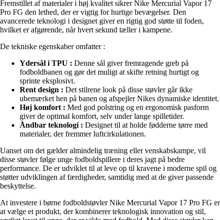
Fremstillet af materialer i høj kvalitet sikrer Nike Mercurial Vapor 17
Pro FG den lethed, der er vigtig for hurtige bevægelser. Den
avancerede teknologi i designet giver en rigtig god støtte til foden,
hvilket er afgørende, når hvert sekund tæller i kampene.
De tekniske egenskaber omfatter :
Ydersål i TPU :
Denne sål giver fremragende greb på
fodboldbanen og gør det muligt at skifte retning hurtigt og
sprinte eksplosivt.
Rent design :
Det stilrene look på disse støvler går ikke
ubemærket hen på banen og afspejler Nikes dynamiske identitet.
Høj komfort :
Med god polstring og en ergonomisk pasform
giver de optimal komfort, selv under lange spilletider.
Åndbar teknologi :
Designet til at holde fødderne tørre med
materialer, der fremmer luftcirkulationen.
Uanset om det gælder almindelig træning eller venskabskampe, vil
disse støvler følge unge fodboldspillere i deres jagt på bedre
performance. De er udviklet til at leve op til kravene i moderne spil og
støtter udviklingen af færdigheder, samtidig med at de giver passende
beskyttelse.
At investere i børne fodboldstøvler Nike Mercurial Vapor 17 Pro FG er
at vælge et produkt, der kombinerer teknologisk innovation og stil,