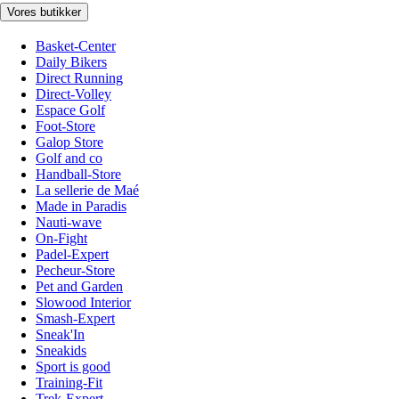
Vores butikker
Basket-Center
Daily Bikers
Direct Running
Direct-Volley
Espace Golf
Foot-Store
Galop Store
Golf and co
Handball-Store
La sellerie de Maé
Made in Paradis
Nauti-wave
On-Fight
Padel-Expert
Pecheur-Store
Pet and Garden
Slowood Interior
Smash-Expert
Sneak'In
Sneakids
Sport is good
Training-Fit
Trek-Expert