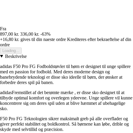
Fra
897,00 kr.
336,00 kr.
-63%
+16,80 kr.
gives til din naeste ordre
Krediteres efter bekraeftelse af din
ordre
Loading...
Beskrivelse
adidas F50 Pro FG Fodboldstøvler til børn er designet til unge spillere
med en passion for fodbold. Med deres moderne design og
banebrydende teknologi er disse sko ideelle til børn, der ønsker at
forbedre deres spil på banen.
adidasFremstillet af det berømte mærke , er disse sko designet til at
tilbyde optimal komfort og overlegen ydeevne. Unge spillere vil kunne
koncentrere sig om deres spil uden at blive hæmmet af ubehagelige
sko.
F50 Pro FG Teknologien sikrer maksimalt greb på alle overflader og
giver perfekt stabilitet og boldkontrol. Så børnene kan løbe, drible og
skyde med selvtillid og præcision.