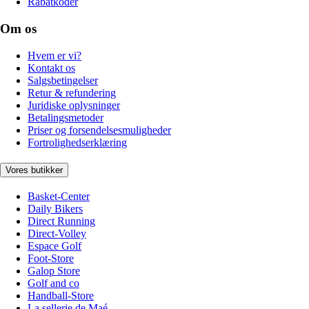
Rabatkoder
Om os
Hvem er vi?
Kontakt os
Salgsbetingelser
Retur & refundering
Juridiske oplysninger
Betalingsmetoder
Priser og forsendelsesmuligheder
Fortrolighedserklæring
Vores butikker
Basket-Center
Daily Bikers
Direct Running
Direct-Volley
Espace Golf
Foot-Store
Galop Store
Golf and co
Handball-Store
La sellerie de Maé