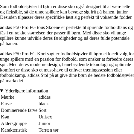
Som fodboldstøvler til børn er disse sko også designet til at være lette
og fleksible, så de unge spillere kan bevæge sig frit på banen. junior
Desuden tilpasser deres specifikke læst sig perfekt til voksende fødder.
adidas F50 Pro FG tous Skoene er perfekte til spirende fodboldfans og
fås i en række størrelser, der passer til børn. Med disse sko vil unge
spillere kunne udvikle deres færdigheder og nå deres fulde potentiale
på banen.
adidas F50 Pro FG Kort sagt er fodboldstøvler til børn et ideelt valg for
unge spillere med en passion for fodbold, som ønsker at forbedre deres
spil. Med deres moderne design, banebrydende teknologi og optimale
komfort er disse sko et must-have til enhver træningssession eller
fodboldkamp. adidas Stol på at give dine børn de bedste fodboldstøvler
på markedet.
Yderligere information
Mærke
adidas
Farve
black
Dominerende farve
Sort
Køn
Unisex
Aldersgruppe
Junior
Karakteristisk
Terræn tør