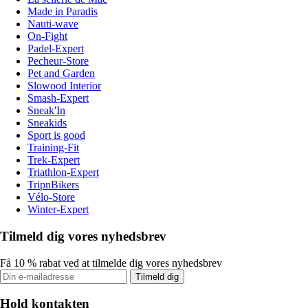
Made in Paradis
Nauti-wave
On-Fight
Padel-Expert
Pecheur-Store
Pet and Garden
Slowood Interior
Smash-Expert
Sneak'In
Sneakids
Sport is good
Training-Fit
Trek-Expert
Triathlon-Expert
TripnBikers
Vélo-Store
Winter-Expert
Tilmeld dig vores nyhedsbrev
Få 10 % rabat ved at tilmelde dig vores nyhedsbrev
Tilmeld dig
Hold kontakten