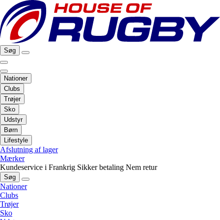
Søg
Nationer
Clubs
Trøjer
Sko
Udstyr
Børn
Lifestyle
Afslutning af lager
Mærker
Kundeservice i Frankrig
Sikker betaling
Nem retur
Søg
Nationer
Clubs
Trøjer
Sko