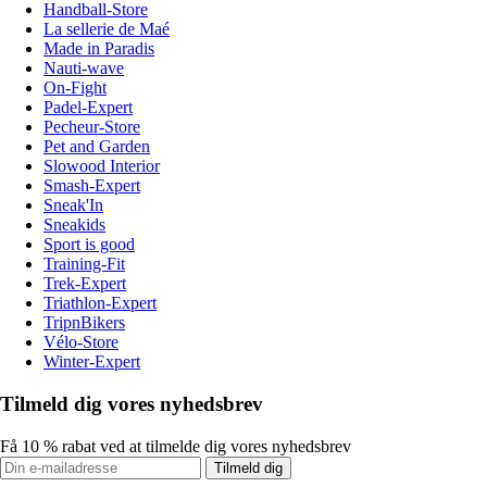
Handball-Store
La sellerie de Maé
Made in Paradis
Nauti-wave
On-Fight
Padel-Expert
Pecheur-Store
Pet and Garden
Slowood Interior
Smash-Expert
Sneak'In
Sneakids
Sport is good
Training-Fit
Trek-Expert
Triathlon-Expert
TripnBikers
Vélo-Store
Winter-Expert
Tilmeld dig vores nyhedsbrev
Få 10 % rabat ved at tilmelde dig vores nyhedsbrev
Tilmeld dig