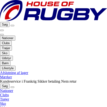
Søg
Nationer
Clubs
Trøjer
Sko
Udstyr
Børn
Lifestyle
Afslutning af lager
Mærker
Kundeservice i Frankrig
Sikker betaling
Nem retur
Søg
Nationer
Clubs
Trøjer
Sko