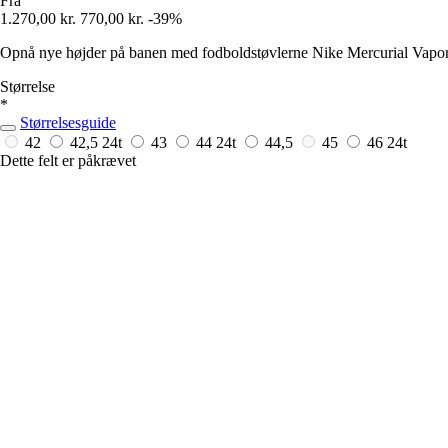
Fra
1.270,00 kr.
770,00 kr.
-39%
Opnå nye højder på banen med fodboldstøvlerne Nike Mercurial Vapor 1
Størrelse
*
Størrelsesguide
42
42,5
24t
43
44
24t
44,5
45
46
24t
Dette felt er påkrævet