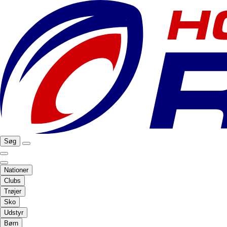
Søg
Nationer
Clubs
Trøjer
Sko
Udstyr
Børn