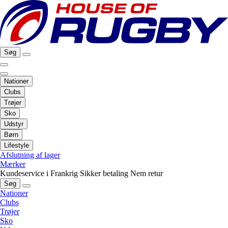
Søg
Nationer
Clubs
Trøjer
Sko
Udstyr
Børn
Lifestyle
Afslutning af lager
Mærker
Kundeservice i Frankrig
Sikker betaling
Nem retur
Søg
Nationer
Clubs
Trøjer
Sko