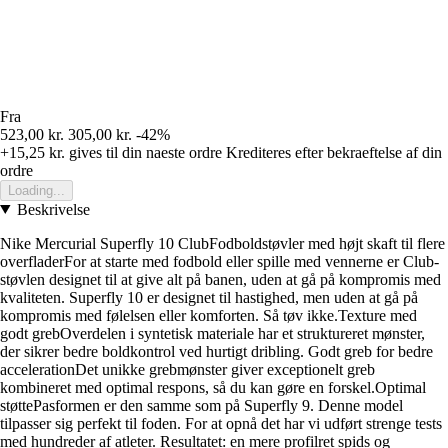
Fra
523,00 kr.
305,00 kr.
-42%
+15,25 kr.
gives til din naeste ordre
Krediteres efter bekraeftelse af din
ordre
Loading...
Beskrivelse
Nike Mercurial Superfly 10 ClubFodboldstøvler med højt skaft til flere
overfladerFor at starte med fodbold eller spille med vennerne er Club-
støvlen designet til at give alt på banen, uden at gå på kompromis med
kvaliteten. Superfly 10 er designet til hastighed, men uden at gå på
kompromis med følelsen eller komforten. Så tøv ikke.Texture med
godt grebOverdelen i syntetisk materiale har et struktureret mønster,
der sikrer bedre boldkontrol ved hurtigt dribling. Godt greb for bedre
accelerationDet unikke grebmønster giver exceptionelt greb
kombineret med optimal respons, så du kan gøre en forskel.Optimal
støttePasformen er den samme som på Superfly 9. Denne model
tilpasser sig perfekt til foden. For at opnå det har vi udført strenge tests
med hundreder af atleter. Resultatet: en mere profilret spids og