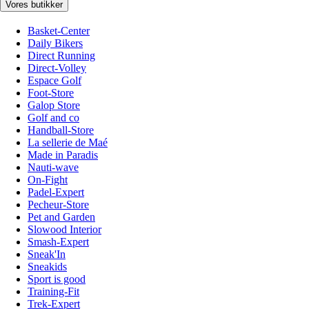
Vores butikker
Basket-Center
Daily Bikers
Direct Running
Direct-Volley
Espace Golf
Foot-Store
Galop Store
Golf and co
Handball-Store
La sellerie de Maé
Made in Paradis
Nauti-wave
On-Fight
Padel-Expert
Pecheur-Store
Pet and Garden
Slowood Interior
Smash-Expert
Sneak'In
Sneakids
Sport is good
Training-Fit
Trek-Expert