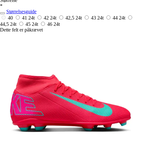
Størrelse
*
Størrelsesguide
40
41
24t
42
24t
42,5
24t
43
24t
44
24t
44,5
24t
45
24t
46
24t
Dette felt er påkrævet