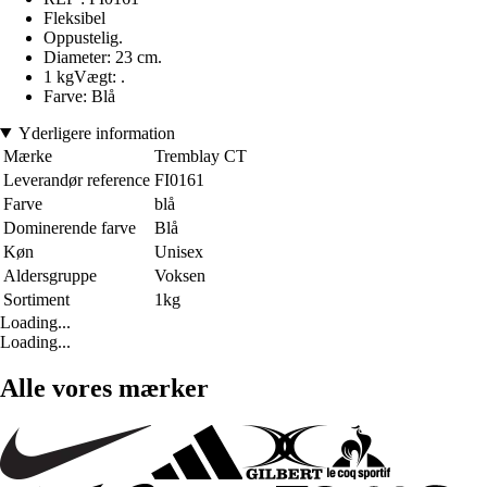
Fleksibel
Oppustelig.
Diameter: 23 cm.
1 kgVægt: .
Farve: Blå
Yderligere information
Mærke
Tremblay CT
Leverandør reference
FI0161
Farve
blå
Dominerende farve
Blå
Køn
Unisex
Aldersgruppe
Voksen
Sortiment
1kg
Loading...
Loading...
Alle vores mærker