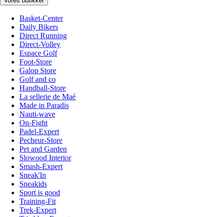
Vores butikker
Basket-Center
Daily Bikers
Direct Running
Direct-Volley
Espace Golf
Foot-Store
Galop Store
Golf and co
Handball-Store
La sellerie de Maé
Made in Paradis
Nauti-wave
On-Fight
Padel-Expert
Pecheur-Store
Pet and Garden
Slowood Interior
Smash-Expert
Sneak'In
Sneakids
Sport is good
Training-Fit
Trek-Expert