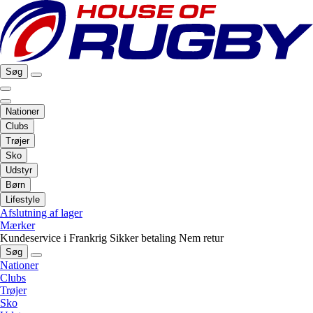
Søg
Nationer
Clubs
Trøjer
Sko
Udstyr
Børn
Lifestyle
Afslutning af lager
Mærker
Kundeservice i Frankrig
Sikker betaling
Nem retur
Søg
Nationer
Clubs
Trøjer
Sko