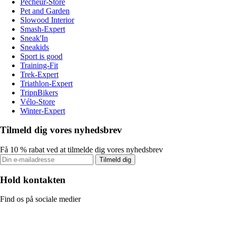
Pecheur-Store
Pet and Garden
Slowood Interior
Smash-Expert
Sneak'In
Sneakids
Sport is good
Training-Fit
Trek-Expert
Triathlon-Expert
TripnBikers
Vélo-Store
Winter-Expert
Tilmeld dig vores nyhedsbrev
Få 10 % rabat ved at tilmelde dig vores nyhedsbrev
Tilmeld dig
Hold kontakten
Find os på sociale medier