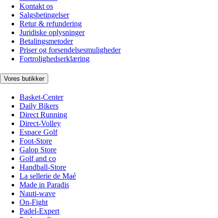
Kontakt os
Salgsbetingelser
Retur & refundering
Juridiske oplysninger
Betalingsmetoder
Priser og forsendelsesmuligheder
Fortrolighedserklæring
Vores butikker
Basket-Center
Daily Bikers
Direct Running
Direct-Volley
Espace Golf
Foot-Store
Galop Store
Golf and co
Handball-Store
La sellerie de Maé
Made in Paradis
Nauti-wave
On-Fight
Padel-Expert