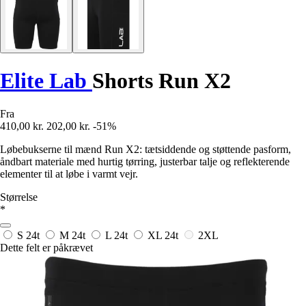
Elite Lab
Shorts Run X2
Fra
410,00 kr.
202,00 kr.
-51%
Løbebukserne til mænd Run X2: tætsiddende og støttende pasform,
åndbart materiale med hurtig tørring, justerbar talje og reflekterende
elementer til at løbe i varmt vejr.
Størrelse
*
S
24t
M
24t
L
24t
XL
24t
2XL
Dette felt er påkrævet