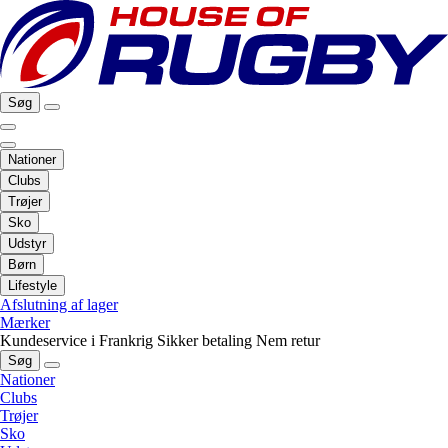
Søg
Nationer
Clubs
Trøjer
Sko
Udstyr
Børn
Lifestyle
Afslutning af lager
Mærker
Kundeservice i Frankrig
Sikker betaling
Nem retur
Søg
Nationer
Clubs
Trøjer
Sko