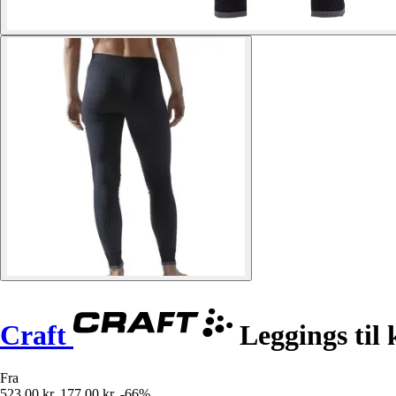
Craft
Leggings til 
Fra
523,00 kr.
177,00 kr.
-66%