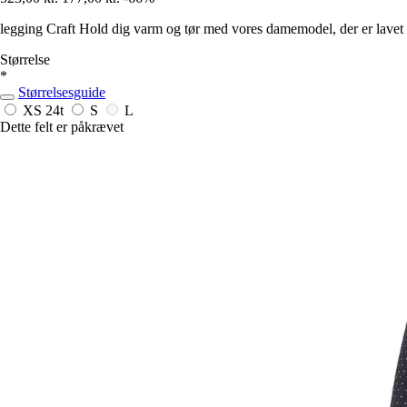
legging Craft Hold dig varm og tør med vores damemodel, der er lavet 
Størrelse
*
Størrelsesguide
XS
24t
S
L
Dette felt er påkrævet