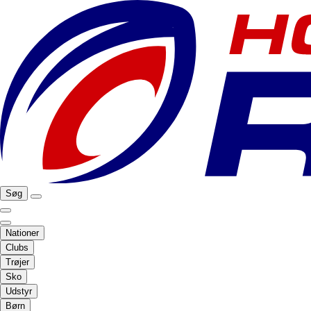
Søg
Nationer
Clubs
Trøjer
Sko
Udstyr
Børn