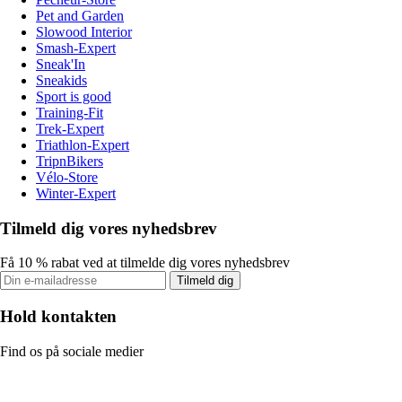
Pet and Garden
Slowood Interior
Smash-Expert
Sneak'In
Sneakids
Sport is good
Training-Fit
Trek-Expert
Triathlon-Expert
TripnBikers
Vélo-Store
Winter-Expert
Tilmeld dig vores nyhedsbrev
Få 10 % rabat ved at tilmelde dig vores nyhedsbrev
Tilmeld dig
Hold kontakten
Find os på sociale medier