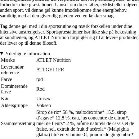
forbedrer dine præstationer. Uanset om du er løber, cyklist eller udøver
anden sport, vil denne gel kunne imødekomme dine energibehov,
samtidig med at den giver dig glæden ved en lækker smag.
Tag denne gel med i din sportsrutine og mærk forskellen under dine
intensive anstrengelser. Sportspræstationer bør ikke ske på bekostning
af sundheden, og ATLET Nutrition forpligter sig til at levere produkter,
der lever op til denne filosofi.
Yderligere information
Mærke
ATLET Nutrition
Leverandør
ATLGEL1FR
reference
Farve
rød
Dominerende
Rød
farve
Køn
Unisex
Aldersgruppe
Voksen
Sirop de riz* 58 %, maltodextrine* 15,5, sirop
d’agave* 12,8 %, eau, jus concentré de citron*,
Ssammensætning
miel de fleurs* 2 %, arôme naturels de cassis et de
fraise, sel, extrait de fruit d’acérola* (Malpighia
glabra) titré en vitamine C, poudre de gingembre*