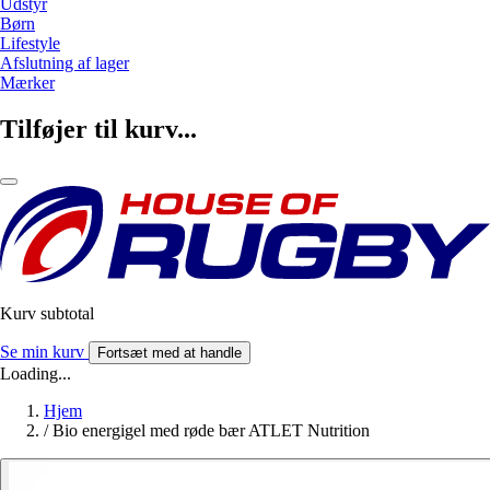
Udstyr
Børn
Lifestyle
Afslutning af lager
Mærker
Tilføjer til kurv...
Kurv subtotal
Se min kurv
Fortsæt med at handle
Loading...
Hjem
/
Bio energigel med røde bær ATLET Nutrition