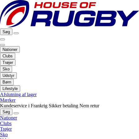
Søg
Nationer
Clubs
Trøjer
Sko
Udstyr
Børn
Lifestyle
Afslutning af lager
Mærker
Kundeservice i Frankrig
Sikker betaling
Nem retur
Søg
Nationer
Clubs
Trøjer
Sko