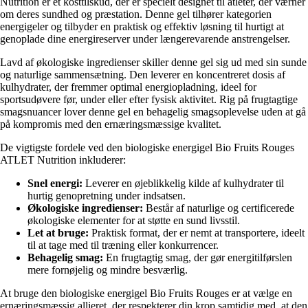
Nutrition er et kosttilskud, der er specielt designet til atleter, der værner
om deres sundhed og præstation. Denne gel tilhører kategorien
energigeler og tilbyder en praktisk og effektiv løsning til hurtigt at
genoplade dine energireserver under længerevarende anstrengelser.
Lavd af økologiske ingredienser skiller denne gel sig ud med sin sunde
og naturlige sammensætning. Den leverer en koncentreret dosis af
kulhydrater, der fremmer optimal energiopladning, ideel for
sportsudøvere før, under eller efter fysisk aktivitet. Rig på frugtagtige
smagsnuancer lover denne gel en behagelig smagsoplevelse uden at gå
på kompromis med den ernæringsmæssige kvalitet.
De vigtigste fordele ved den biologiske energigel Bio Fruits Rouges
ATLET Nutrition inkluderer:
Snel energi:
Leverer en øjeblikkelig kilde af kulhydrater til
hurtig genopretning under indsatsen.
Økologiske ingredienser:
Består af naturlige og certificerede
økologiske elementer for at støtte en sund livsstil.
Let at bruge:
Praktisk format, der er nemt at transportere, ideelt
til at tage med til træning eller konkurrencer.
Behagelig smag:
En frugtagtig smag, der gør energitilførslen
mere fornøjelig og mindre besværlig.
At bruge den biologiske energigel Bio Fruits Rouges er at vælge en
ernæringsmæssig allieret, der respekterer din krop samtidig med, at den