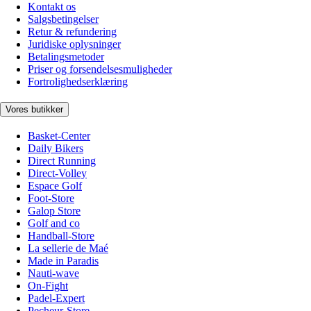
Kontakt os
Salgsbetingelser
Retur & refundering
Juridiske oplysninger
Betalingsmetoder
Priser og forsendelsesmuligheder
Fortrolighedserklæring
Vores butikker
Basket-Center
Daily Bikers
Direct Running
Direct-Volley
Espace Golf
Foot-Store
Galop Store
Golf and co
Handball-Store
La sellerie de Maé
Made in Paradis
Nauti-wave
On-Fight
Padel-Expert
Pecheur-Store