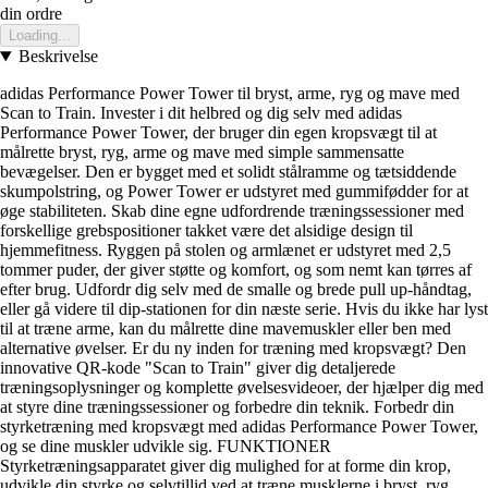
din ordre
Loading...
Beskrivelse
adidas Performance Power Tower til bryst, arme, ryg og mave med
Scan to Train. Invester i dit helbred og dig selv med adidas
Performance Power Tower, der bruger din egen kropsvægt til at
målrette bryst, ryg, arme og mave med simple sammensatte
bevægelser. Den er bygget med et solidt stålramme og tætsiddende
skumpolstring, og Power Tower er udstyret med gummifødder for at
øge stabiliteten. Skab dine egne udfordrende træningssessioner med
forskellige grebspositioner takket være det alsidige design til
hjemmefitness. Ryggen på stolen og armlænet er udstyret med 2,5
tommer puder, der giver støtte og komfort, og som nemt kan tørres af
efter brug. Udfordr dig selv med de smalle og brede pull up-håndtag,
eller gå videre til dip-stationen for din næste serie. Hvis du ikke har lyst
til at træne arme, kan du målrette dine mavemuskler eller ben med
alternative øvelser. Er du ny inden for træning med kropsvægt? Den
innovative QR-kode "Scan to Train" giver dig detaljerede
træningsoplysninger og komplette øvelsesvideoer, der hjælper dig med
at styre dine træningssessioner og forbedre din teknik. Forbedr din
styrketræning med kropsvægt med adidas Performance Power Tower,
og se dine muskler udvikle sig. FUNKTIONER
Styrketræningsapparatet giver dig mulighed for at forme din krop,
udvikle din styrke og selvtillid ved at træne musklerne i bryst, ryg,