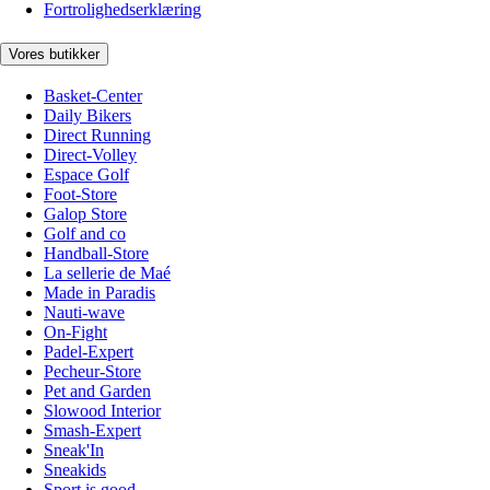
Fortrolighedserklæring
Vores butikker
Basket-Center
Daily Bikers
Direct Running
Direct-Volley
Espace Golf
Foot-Store
Galop Store
Golf and co
Handball-Store
La sellerie de Maé
Made in Paradis
Nauti-wave
On-Fight
Padel-Expert
Pecheur-Store
Pet and Garden
Slowood Interior
Smash-Expert
Sneak'In
Sneakids
Sport is good