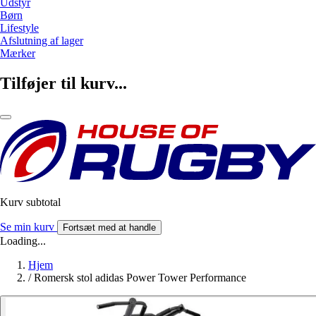
Udstyr
Børn
Lifestyle
Afslutning af lager
Mærker
Tilføjer til kurv...
Kurv subtotal
Se min kurv
Fortsæt med at handle
Loading...
Hjem
/
Romersk stol adidas Power Tower Performance