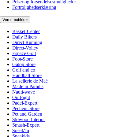
Priser og forsendelsesmuligheder
Fortrolighedserklæring
Vores butikker
Basket-Center
Daily Bikers
Direct Running
Direct-Volley
Espace Golf
Foot-Store
Galop Store
Golf and co
Handball-Store
La sellerie de Maé
Made in Paradis
Nauti-wave
On-Fight
Padel-Expert
Pecheur-Store
Pet and Garden
Slowood Interior
Smash-Expert
Sneak'In
Sneakids