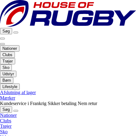
Søg
Nationer
Clubs
Trøjer
Sko
Udstyr
Børn
Lifestyle
Afslutning af lager
Mærker
Kundeservice i Frankrig
Sikker betaling
Nem retur
Søg
Nationer
Clubs
Trøjer
Sko