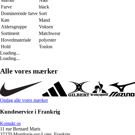
Mærke
Nike
Farve
black
Dominerende farve
Sort
Køn
Mand
Aldersgruppe
Voksen
Sortiment
Matchwear
Hovedmateriale
polyester
Hold
Toulon
Loading...
Loading...
Alle vores mærker
Opdag alle vores mærker
Kundeservice i Frankrig
Kontakt os
11 rue Bernard Maris
37270 Montlouis-sur-Loire, Frankrig