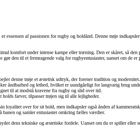
r essensen af passionen for rugby og holdånd. Denne trøje indkapsler 
e optimal komfort under intense kampe eller træning. Den er skåret, så den
e gør den til et fremragende valg for rugbyentusiaster, uanset om de er 
ejler denne trøje et æstetisk udtryk, der forener tradition og modernitet.
kre åndbarhed og lethed, hvilket er uundgåeligt for langvarig brug under
ignet til at modstå kravene fra rugby og slid over tid.
t holds farver, tilpasser trøjen sig til alle lejligheder.
n loyalitet over for sit hold, men indkapsler også ånden af kammeratskab
 på banen og samler entusiaster omkring fælles værdier.
u nyder dens tekniske og æstetiske fordele. Uanset om du er spiller eller 