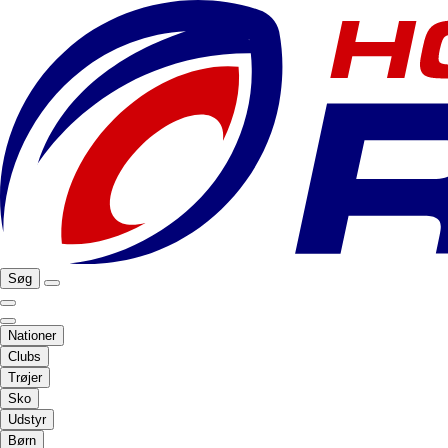
Søg
Nationer
Clubs
Trøjer
Sko
Udstyr
Børn