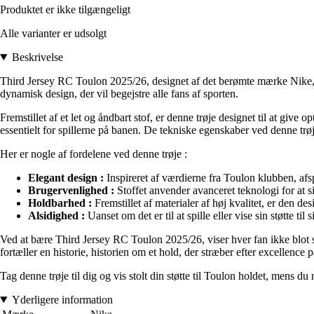
Produktet er ikke tilgængeligt
Alle varianter er udsolgt
Beskrivelse
Third Jersey RC Toulon 2025/26, designet af det berømte mærke Nike, e
dynamisk design, der vil begejstre alle fans af sporten.
Fremstillet af et let og åndbart stof, er denne trøje designet til at giv
essentielt for spillerne på banen. De tekniske egenskaber ved denne trøj
Her er nogle af fordelene ved denne trøje :
Elegant design :
Inspireret af værdierne fra Toulon klubben, afsp
Brugervenlighed :
Stoffet anvender avanceret teknologi for at si
Holdbarhed :
Fremstillet af materialer af høj kvalitet, er den des
Alsidighed :
Uanset om det er til at spille eller vise sin støtte til si
Ved at bære Third Jersey RC Toulon 2025/26, viser hver fan ikke blot si
fortæller en historie, historien om et hold, der stræber efter excellence
Tag denne trøje til dig og vis stolt din støtte til Toulon holdet, mens d
Yderligere information