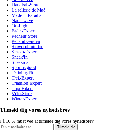
Handball-Store
La sellerie de Maé
Made in Paradis
Nauti-wave
On-Fight
Padel-Expert
Pecheur-Store
Pet and Garden
Slowood Interior
Smash-Expert
Sneak'In
Sneakids
Sport is good
Training-Fit
Trek-Expert
Triathlon-Expert
TripnBikers
Vélo-Store
Winter-Expert
Tilmeld dig vores nyhedsbrev
Få 10 % rabat ved at tilmelde dig vores nyhedsbrev
Tilmeld dig