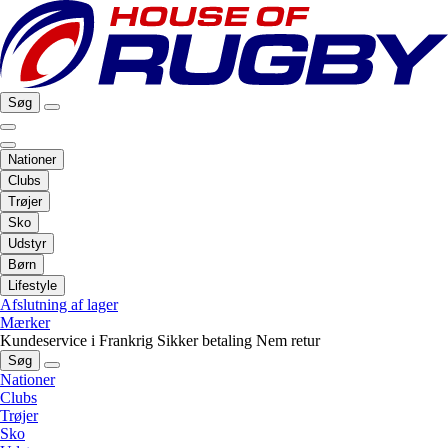
Søg
Nationer
Clubs
Trøjer
Sko
Udstyr
Børn
Lifestyle
Afslutning af lager
Mærker
Kundeservice i Frankrig
Sikker betaling
Nem retur
Søg
Nationer
Clubs
Trøjer
Sko