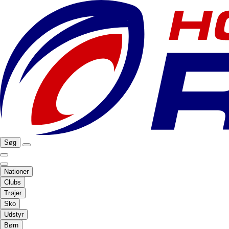
Søg
Nationer
Clubs
Trøjer
Sko
Udstyr
Børn