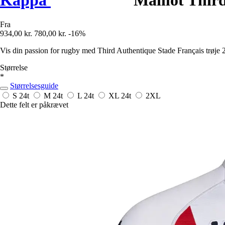
Fra
934,00 kr.
780,00 kr.
-16%
Vis din passion for rugby med Third Authentique Stade Français trøje 
Størrelse
*
Størrelsesguide
S
24t
M
24t
L
24t
XL
24t
2XL
Dette felt er påkrævet