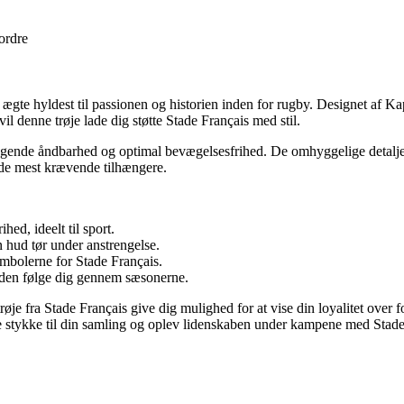
 ordre
n ægte hyldest til passionen og historien inden for rugby. Designet af 
vil denne trøje lade dig støtte Stade Français med stil.
 fremragende åndbarhed og optimal bevægelsesfrihed. De omhyggelige deta
og de mest krævende tilhængere.
hed, ideelt til sport.
n hud tør under anstrengelse.
mbolerne for Stade Français.
il den følge dig gennem sæsonerne.
trøje fra Stade Français give dig mulighed for at vise din loyalitet over
tte stykke til din samling og oplev lidenskaben under kampene med Stade