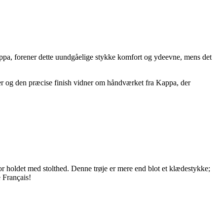
Kappa, forener dette uundgåelige stykke komfort og ydeevne, mens det
ljer og den præcise finish vidner om håndværket fra Kappa, der
 for holdet med stolthed. Denne trøje er mere end blot et klædestykke;
 Français!