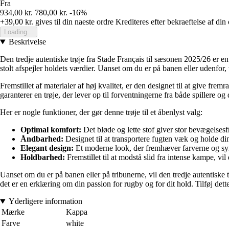
Fra
934,00 kr.
780,00 kr.
-16%
+39,00 kr.
gives til din naeste ordre
Krediteres efter bekraeftelse af din
Loading...
Beskrivelse
Den tredje autentiske trøje fra Stade Français til sæsonen 2025/26 er e
stolt afspejler holdets værdier. Uanset om du er på banen eller udenfor, 
Fremstillet af materialer af høj kvalitet, er den designet til at give
garanterer en trøje, der lever op til forventningerne fra både spillere 
Her er nogle funktioner, der gør denne trøje til et åbenlyst valg:
Optimal komfort:
Det bløde og lette stof giver stor bevægelsesfri
Åndbarhed:
Designet til at transportere fugten væk og holde di
Elegant design:
Et moderne look, der fremhæver farverne og sy
Holdbarhed:
Fremstillet til at modstå slid fra intense kampe, v
Uanset om du er på banen eller på tribunerne, vil den tredje autentiske 
det er en erklæring om din passion for rugby og for dit hold. Tilføj de
Yderligere information
Mærke
Kappa
Farve
white