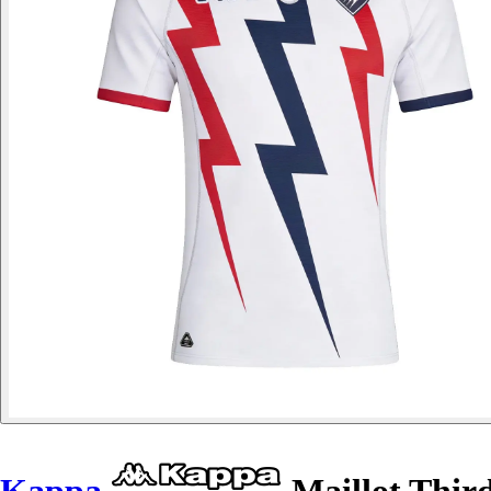
Kappa
Maillot Third