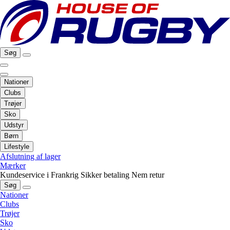
Søg
Nationer
Clubs
Trøjer
Sko
Udstyr
Børn
Lifestyle
Afslutning af lager
Mærker
Kundeservice i Frankrig
Sikker betaling
Nem retur
Søg
Nationer
Clubs
Trøjer
Sko