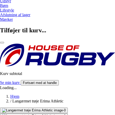
Udstyr
Børn
Lifestyle
Afslutning af lager
Mærker
Tilføjer til kurv...
Kurv subtotal
Se min kurv
Fortsæt med at handle
Loading...
Hjem
/
Langærmet trøje Erima Athletic