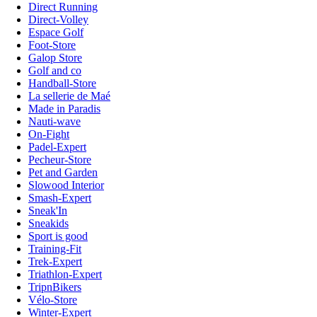
Direct Running
Direct-Volley
Espace Golf
Foot-Store
Galop Store
Golf and co
Handball-Store
La sellerie de Maé
Made in Paradis
Nauti-wave
On-Fight
Padel-Expert
Pecheur-Store
Pet and Garden
Slowood Interior
Smash-Expert
Sneak'In
Sneakids
Sport is good
Training-Fit
Trek-Expert
Triathlon-Expert
TripnBikers
Vélo-Store
Winter-Expert