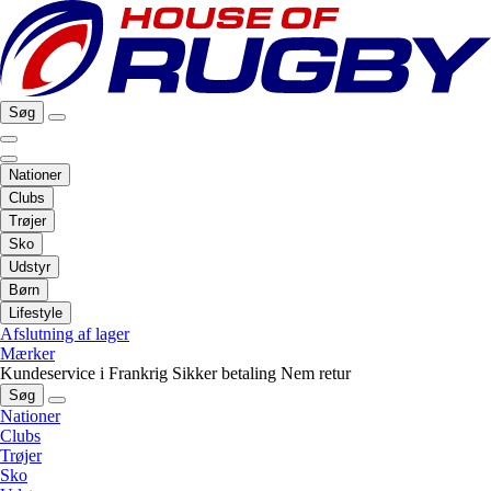
Søg
Nationer
Clubs
Trøjer
Sko
Udstyr
Børn
Lifestyle
Afslutning af lager
Mærker
Kundeservice i Frankrig
Sikker betaling
Nem retur
Søg
Nationer
Clubs
Trøjer
Sko