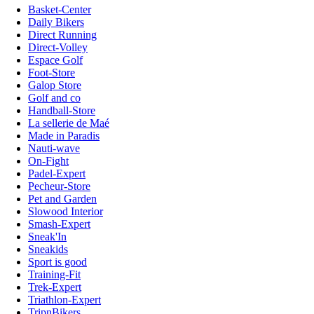
Basket-Center
Daily Bikers
Direct Running
Direct-Volley
Espace Golf
Foot-Store
Galop Store
Golf and co
Handball-Store
La sellerie de Maé
Made in Paradis
Nauti-wave
On-Fight
Padel-Expert
Pecheur-Store
Pet and Garden
Slowood Interior
Smash-Expert
Sneak'In
Sneakids
Sport is good
Training-Fit
Trek-Expert
Triathlon-Expert
TripnBikers