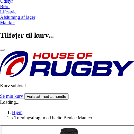
Udstyr
Børn
Lifestyle
Afslutning af lager
Mærker
Tilføjer til kurv...
Kurv subtotal
Se min kurv
Fortsæt med at handle
Loading...
Hjem
/
Træningsdragt med hætte Benlee Manteo