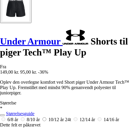
Under Armour
Shorts til
piger Tech™ Play Up
Fra
149,00 kr.
95,00 kr.
-36%
Oplev den overlegne komfort ved Short piger Under Armour Tech™
Play Up. Fremstillet med mindst 90% genanvendt polyester til
juniorpiger.
Størrelse
*
Størrelsesguide
6/8 år
8/10 år
10/12 år
24t
12/14 år
14/16 år
Dette felt er påkrævet