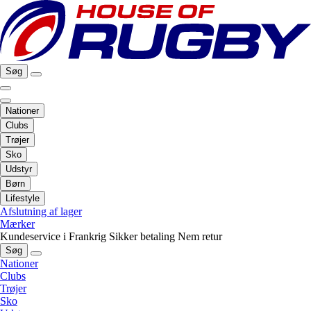
Søg
Nationer
Clubs
Trøjer
Sko
Udstyr
Børn
Lifestyle
Afslutning af lager
Mærker
Kundeservice i Frankrig
Sikker betaling
Nem retur
Søg
Nationer
Clubs
Trøjer
Sko