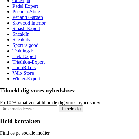
On-Fight
Padel-Expert
Pecheur-Store
Pet and Garden
Slowood Interior
Smash-Expert
Sneak'In
Sneakids
Sport is good
Training-Fit
Trek-Expert
Triathlon-Expert
TripnBikers
Vélo-Store
Winter-Expert
Tilmeld dig vores nyhedsbrev
Få 10 % rabat ved at tilmelde dig vores nyhedsbrev
Tilmeld dig
Hold kontakten
Find os på sociale medier