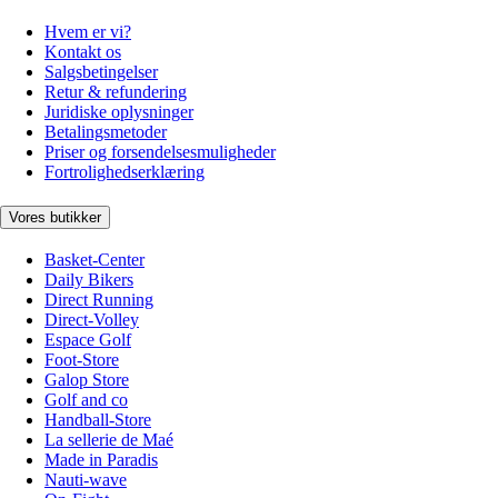
Hvem er vi?
Kontakt os
Salgsbetingelser
Retur & refundering
Juridiske oplysninger
Betalingsmetoder
Priser og forsendelsesmuligheder
Fortrolighedserklæring
Vores butikker
Basket-Center
Daily Bikers
Direct Running
Direct-Volley
Espace Golf
Foot-Store
Galop Store
Golf and co
Handball-Store
La sellerie de Maé
Made in Paradis
Nauti-wave