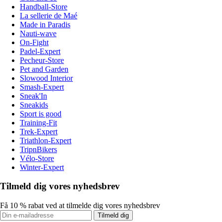
Handball-Store
La sellerie de Maé
Made in Paradis
Nauti-wave
On-Fight
Padel-Expert
Pecheur-Store
Pet and Garden
Slowood Interior
Smash-Expert
Sneak'In
Sneakids
Sport is good
Training-Fit
Trek-Expert
Triathlon-Expert
TripnBikers
Vélo-Store
Winter-Expert
Tilmeld dig vores nyhedsbrev
Få 10 % rabat ved at tilmelde dig vores nyhedsbrev
Tilmeld dig