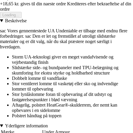
+18,65 kr.
gives til din naeste ordre
Krediteres efter bekraeftelse af din
ordre
Loading...
Beskrivelse
sac Vores gennemtestede UA Undeniable er tilbage med endnu flere
forbedringer. sac Den er let og fremstillet af utroligt slidstærke
materialer og er dit valg, når du skal præstere noget særligt i
hverdagen.
Storm UA-teknologi giver en meget vandafvisende og
vejrbestandig finish
Slidstærke side- og bundpaneler med TPU-belægning og
skumforing for ekstra styrke og holdbarhed structure
Dobbelt lomme til vandflaske
Stor ventileret lomme til vasketøj eller sko og indvendige
lommer til opbevaring
Stor lynlåslomme foran til opbevaring af dit udstyr og
fastgørelsespunkter i blød vævning
Aftagelig, polstret HeatGear®-skulderrem, der nemt kan
opbevares i en sidelomme
Polstret håndtag på toppen
Yderligere information
Mærke
Under Armour