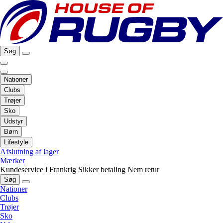
Søg
Nationer
Clubs
Trøjer
Sko
Udstyr
Børn
Lifestyle
Afslutning af lager
Mærker
Kundeservice i Frankrig
Sikker betaling
Nem retur
Søg
Nationer
Clubs
Trøjer
Sko