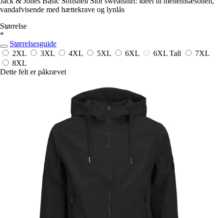
Jack & Jones Basic Softshell Stor sweatshirt: ideel til mellemsæsonen,
vandafvisende med hættekrave og lynlås
Størrelse
*
Størrelsesguide
2XL
3XL
4XL
5XL
6XL
6XL Tall
7XL
8XL
Dette felt er påkrævet