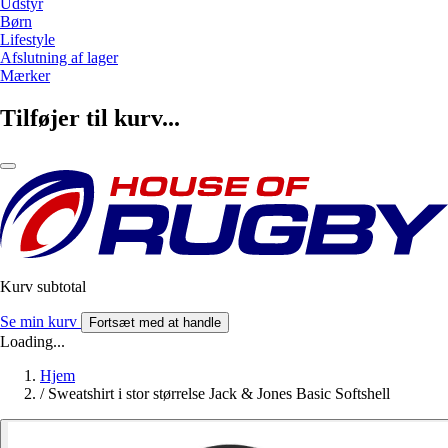
Udstyr
Børn
Lifestyle
Afslutning af lager
Mærker
Tilføjer til kurv...
Kurv subtotal
Se min kurv
Fortsæt med at handle
Loading...
Hjem
/
Sweatshirt i stor størrelse Jack & Jones Basic Softshell