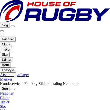
Søg
Nationer
Clubs
Trøjer
Sko
Udstyr
Børn
Lifestyle
Afslutning af lager
Mærker
Kundeservice i Frankrig
Sikker betaling
Nem retur
Søg
Nationer
Clubs
Trøjer
Sko