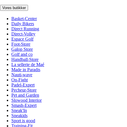
Vores butikker
Basket-Center
Daily Bikers
Direct Running
Direct-Volley
Espace Golf
Foot-Store
Galop Store
Golf and co
Handball-Store
La sellerie de Maé
Made in Paradis
Nauti-wave
On-Fight
Padel-Expert
Pecheur-Store
Pet and Garden
Slowood Interior
Smash-Expert
Sneak'In
Sneakids
Sport is good
Training-Fit