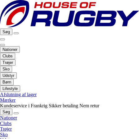
Søg
Nationer
Clubs
Trøjer
Sko
Udstyr
Børn
Lifestyle
Afslutning af lager
Mærker
Kundeservice i Frankrig
Sikker betaling
Nem retur
Søg
Nationer
Clubs
Trøjer
Sko