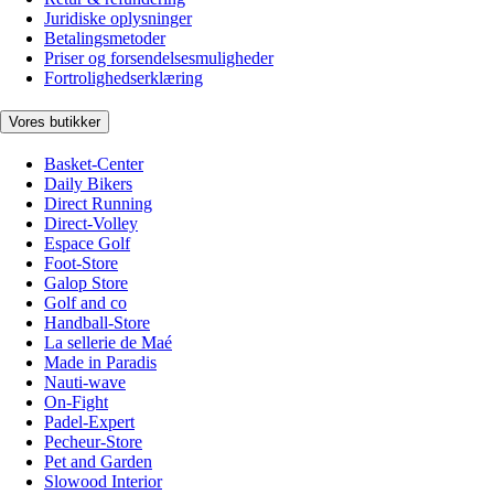
Juridiske oplysninger
Betalingsmetoder
Priser og forsendelsesmuligheder
Fortrolighedserklæring
Vores butikker
Basket-Center
Daily Bikers
Direct Running
Direct-Volley
Espace Golf
Foot-Store
Galop Store
Golf and co
Handball-Store
La sellerie de Maé
Made in Paradis
Nauti-wave
On-Fight
Padel-Expert
Pecheur-Store
Pet and Garden
Slowood Interior