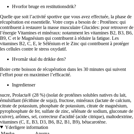
Hvorfor bruge en restitutionsdrik?
Quelle que soit l’activité sportive que vous avez effectuée, la phase de
récupération est essentielle. Votre corps a besoin de : Protéines: qui
contribuent à restaurer la masse musculaire Glucides: pour retrouver de
l’énergie Vitamines et minéraux: notamment les vitamines B2, B3, B6,
B9, C et le Magnésium qui contribuent à réduire la fatigue. Les
vitamines B2, C, E, le Sélénium et le Zinc qui contribuent à protéger
les cellules contre le stress oxydatif.
Hvornår skal du drikke den?
Boire cette boisson de récupération dans les 30 minutes qui suivent
l’effort pour en maximiser l’efficacité.
Ingredienser
sucre, Prolacta® (28 %) (isolat de protéines solubles natives du lait,
émulsifiant (lécithine de soja)), fructose, minéraux (lactate de calcium,
citrate de potassium, phosphate de potassium, citrate de magnésium,
pyrophosphate de fer, sulfate de zinc, sélénate de sodium, gluconate de
cuivre), arômes, sel, correcteur d'acidité (acide citrique), maltodextrine,
vitamines (C, E, B3, D3, B6, B2, B1, B9), bétacarotène.
Yderligere information
Mærke
Apurna