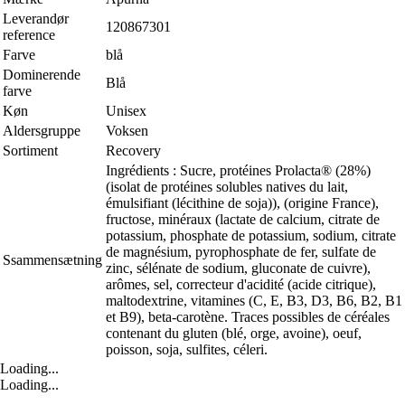
Leverandør
120867301
reference
Farve
blå
Dominerende
Blå
farve
Køn
Unisex
Aldersgruppe
Voksen
Sortiment
Recovery
Ingrédients : Sucre, protéines Prolacta® (28%)
(isolat de protéines solubles natives du lait,
émulsifiant (lécithine de soja)), (origine France),
fructose, minéraux (lactate de calcium, citrate de
potassium, phosphate de potassium, sodium, citrate
de magnésium, pyrophosphate de fer, sulfate de
Ssammensætning
zinc, sélénate de sodium, gluconate de cuivre),
arômes, sel, correcteur d'acidité (acide citrique),
maltodextrine, vitamines (C, E, B3, D3, B6, B2, B1
et B9), beta-carotène. Traces possibles de céréales
contenant du gluten (blé, orge, avoine), oeuf,
poisson, soja, sulfites, céleri.
Loading...
Loading...