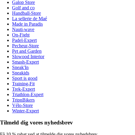
Galop Store
Golf and co
Handball-Store
La sellerie de Maé
Made in Paradis
Nauti-wave
On-Fight
Padel-Expert
Pecheur-Store
Pet and Garden
Slowood Interior
Smash-Expert
Sneak'In
Sneakids
Sport is good
Training-Fit
Trek-Expert
Triathlon-Expert
TripnBikers
Vélo-Store
Winter-Expert
Tilmeld dig vores nyhedsbrev
Få 10 % rabat ved at tilmelde dig vores nyhedsbrev