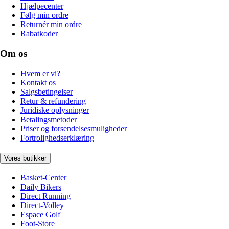
Hjælpecenter
Følg min ordre
Returnér min ordre
Rabatkoder
Om os
Hvem er vi?
Kontakt os
Salgsbetingelser
Retur & refundering
Juridiske oplysninger
Betalingsmetoder
Priser og forsendelsesmuligheder
Fortrolighedserklæring
Vores butikker
Basket-Center
Daily Bikers
Direct Running
Direct-Volley
Espace Golf
Foot-Store