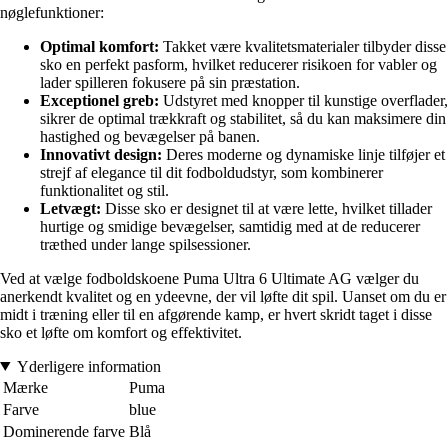
nøglefunktioner:
Optimal komfort:
Takket være kvalitetsmaterialer tilbyder disse
sko en perfekt pasform, hvilket reducerer risikoen for vabler og
lader spilleren fokusere på sin præstation.
Exceptionel greb:
Udstyret med knopper til kunstige overflader,
sikrer de optimal trækkraft og stabilitet, så du kan maksimere din
hastighed og bevægelser på banen.
Innovativt design:
Deres moderne og dynamiske linje tilføjer et
strejf af elegance til dit fodboldudstyr, som kombinerer
funktionalitet og stil.
Letvægt:
Disse sko er designet til at være lette, hvilket tillader
hurtige og smidige bevægelser, samtidig med at de reducerer
træthed under lange spilsessioner.
Ved at vælge fodboldskoene Puma Ultra 6 Ultimate AG vælger du
anerkendt kvalitet og en ydeevne, der vil løfte dit spil. Uanset om du er
midt i træning eller til en afgørende kamp, er hvert skridt taget i disse
sko et løfte om komfort og effektivitet.
Yderligere information
Mærke
Puma
Farve
blue
Dominerende farve
Blå