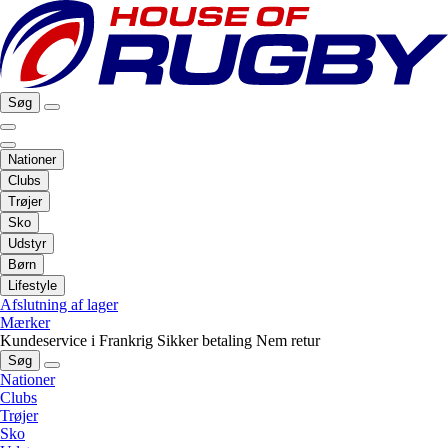
Søg
Nationer
Clubs
Trøjer
Sko
Udstyr
Børn
Lifestyle
Afslutning af lager
Mærker
Kundeservice i Frankrig
Sikker betaling
Nem retur
Søg
Nationer
Clubs
Trøjer
Sko