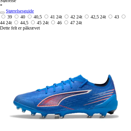
Størrelse
*
Størrelsesguide
39
40
40,5
41
24t
42
24t
42,5
24t
43
44
24t
44,5
45
24t
46
47
24t
Dette felt er påkrævet