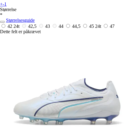
+-1
Størrelse
*
Størrelsesguide
42
24t
42,5
43
44
44,5
45
24t
47
Dette felt er påkrævet