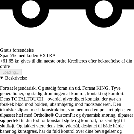
Gratis forsendelse
Spar 5%
med koden
EXTRA
+61,65 kr.
gives til din naeste ordre
Krediteres efter bekraeftelse af din
ordre
Loading...
Beskrivelse
Fortsat legendarisk. Og stadig foran sin tid. Fortsat KING. Tyve
generationer, og stadig dronningen af kontrol, kontakt og komfort.
Dens TOTALTOUCH+ overdel giver dig et kontakt, der gør en
forskel: blød mod bolden, ubarmhjertig mod modstanderen. Den
tekniske slip-on mesh konstruktion, sammen med en polstret pløse, en
tilpasset hæl med Ortholite® CustomFit og dynamisk snøring, tilpasser
sig perfekt til din fod for konstant støtte og komfort, fra startfløjt til
slutfløjt. Og takket være dens lette ydersål, designet til både hårde
baner og kunstgræs, har du fuld kontrol over dine bevægelser og