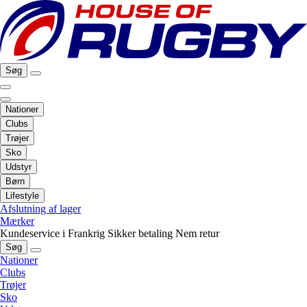
Søg
Nationer
Clubs
Trøjer
Sko
Udstyr
Børn
Lifestyle
Afslutning af lager
Mærker
Kundeservice i Frankrig
Sikker betaling
Nem retur
Søg
Nationer
Clubs
Trøjer
Sko