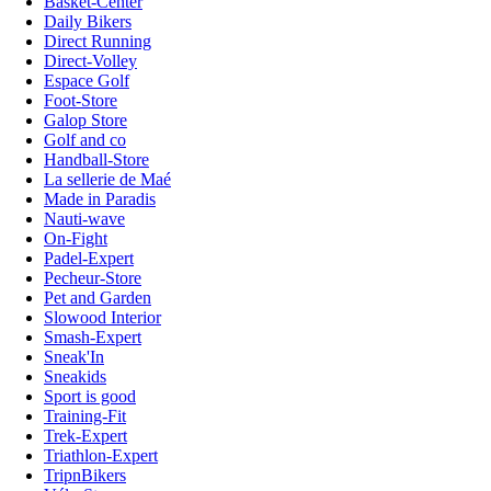
Basket-Center
Daily Bikers
Direct Running
Direct-Volley
Espace Golf
Foot-Store
Galop Store
Golf and co
Handball-Store
La sellerie de Maé
Made in Paradis
Nauti-wave
On-Fight
Padel-Expert
Pecheur-Store
Pet and Garden
Slowood Interior
Smash-Expert
Sneak'In
Sneakids
Sport is good
Training-Fit
Trek-Expert
Triathlon-Expert
TripnBikers