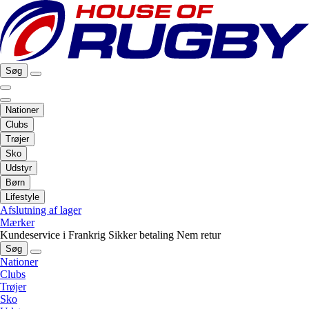
Søg
Nationer
Clubs
Trøjer
Sko
Udstyr
Børn
Lifestyle
Afslutning af lager
Mærker
Kundeservice i Frankrig
Sikker betaling
Nem retur
Søg
Nationer
Clubs
Trøjer
Sko