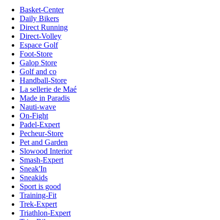
Basket-Center
Daily Bikers
Direct Running
Direct-Volley
Espace Golf
Foot-Store
Galop Store
Golf and co
Handball-Store
La sellerie de Maé
Made in Paradis
Nauti-wave
On-Fight
Padel-Expert
Pecheur-Store
Pet and Garden
Slowood Interior
Smash-Expert
Sneak'In
Sneakids
Sport is good
Training-Fit
Trek-Expert
Triathlon-Expert