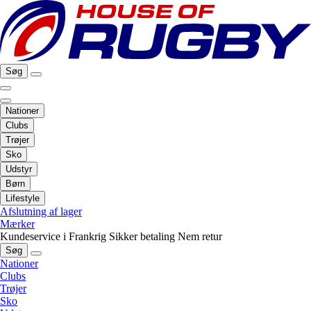
Søg
Nationer
Clubs
Trøjer
Sko
Udstyr
Børn
Lifestyle
Afslutning af lager
Mærker
Kundeservice i Frankrig
Sikker betaling
Nem retur
Søg
Nationer
Clubs
Trøjer
Sko