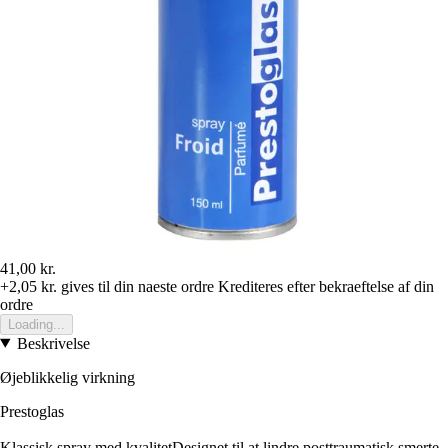
41,00 kr.
+2,05 kr.
gives til din naeste ordre
Krediteres efter bekraeftelse af din
ordre
Loading...
Beskrivelse
Øjeblikkelig virkning
Prestoglas
K
lassisk spray med kvalitet
Designet til at lindre posttraumatisk smerte