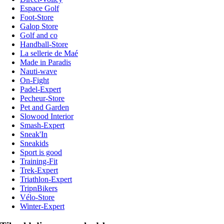
Espace Golf
Foot-Store
Galop Store
Golf and co
Handball-Store
La sellerie de Maé
Made in Paradis
Nauti-wave
On-Fight
Padel-Expert
Pecheur-Store
Pet and Garden
Slowood Interior
Smash-Expert
Sneak'In
Sneakids
Sport is good
Training-Fit
Trek-Expert
Triathlon-Expert
TripnBikers
Vélo-Store
Winter-Expert