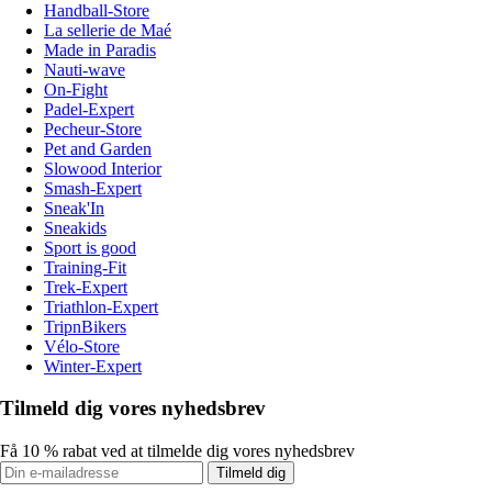
Handball-Store
La sellerie de Maé
Made in Paradis
Nauti-wave
On-Fight
Padel-Expert
Pecheur-Store
Pet and Garden
Slowood Interior
Smash-Expert
Sneak'In
Sneakids
Sport is good
Training-Fit
Trek-Expert
Triathlon-Expert
TripnBikers
Vélo-Store
Winter-Expert
Tilmeld dig vores nyhedsbrev
Få 10 % rabat ved at tilmelde dig vores nyhedsbrev
Tilmeld dig