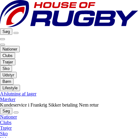
Søg
Nationer
Clubs
Trøjer
Sko
Udstyr
Børn
Lifestyle
Afslutning af lager
Mærker
Kundeservice i Frankrig
Sikker betaling
Nem retur
Søg
Nationer
Clubs
Trøjer
Sko