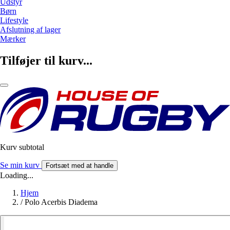
Udstyr
Børn
Lifestyle
Afslutning af lager
Mærker
Tilføjer til kurv...
Kurv subtotal
Se min kurv
Fortsæt med at handle
Loading...
Hjem
/
Polo Acerbis Diadema