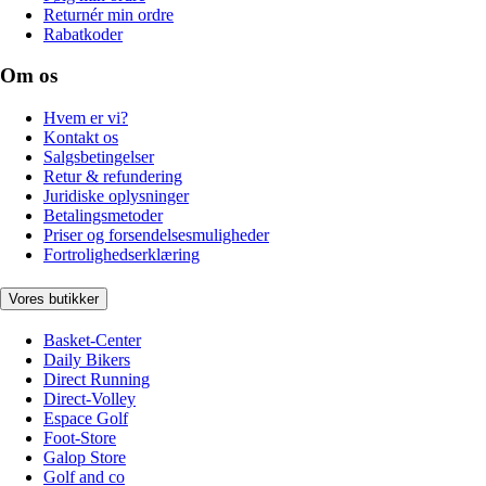
Returnér min ordre
Rabatkoder
Om os
Hvem er vi?
Kontakt os
Salgsbetingelser
Retur & refundering
Juridiske oplysninger
Betalingsmetoder
Priser og forsendelsesmuligheder
Fortrolighedserklæring
Vores butikker
Basket-Center
Daily Bikers
Direct Running
Direct-Volley
Espace Golf
Foot-Store
Galop Store
Golf and co