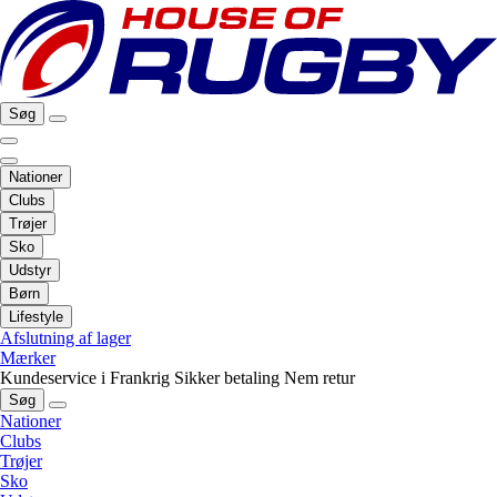
Søg
Nationer
Clubs
Trøjer
Sko
Udstyr
Børn
Lifestyle
Afslutning af lager
Mærker
Kundeservice i Frankrig
Sikker betaling
Nem retur
Søg
Nationer
Clubs
Trøjer
Sko