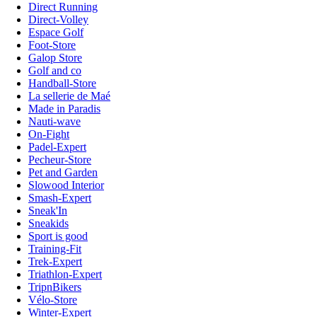
Direct Running
Direct-Volley
Espace Golf
Foot-Store
Galop Store
Golf and co
Handball-Store
La sellerie de Maé
Made in Paradis
Nauti-wave
On-Fight
Padel-Expert
Pecheur-Store
Pet and Garden
Slowood Interior
Smash-Expert
Sneak'In
Sneakids
Sport is good
Training-Fit
Trek-Expert
Triathlon-Expert
TripnBikers
Vélo-Store
Winter-Expert